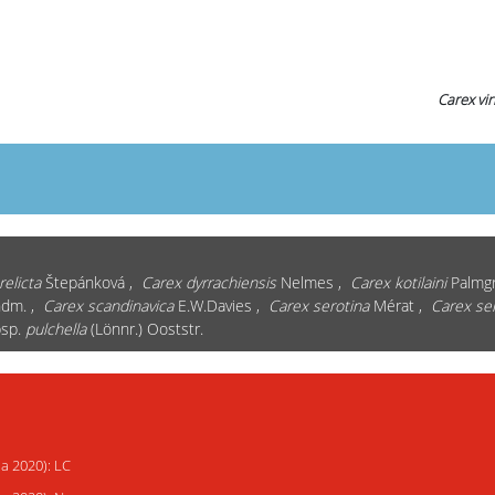
Carex vir
elicta
Štepánková ,
Carex dyrrachiensis
Nelmes ,
Carex kotilaini
Palmgr
ndm. ,
Carex scandinavica
E.W.Davies ,
Carex serotina
Mérat ,
Carex se
sp.
pulchella
(Lönnr.) Ooststr.
ja 2020): LC