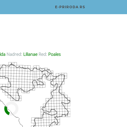
E-PRIRODA RS
ida
Nadred:
Lilianae
Red:
Poales