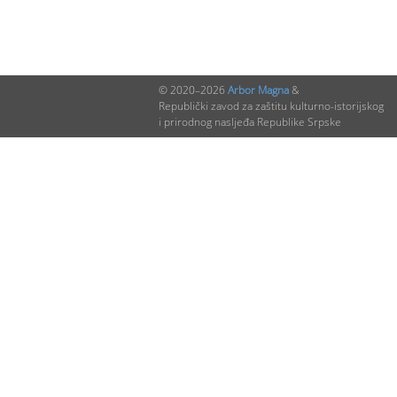
© 2020–2026
Arbor Magna
&
Republički zavod za zaštitu kulturno-istorijskog
i prirodnog nasljeđa Republike Srpske