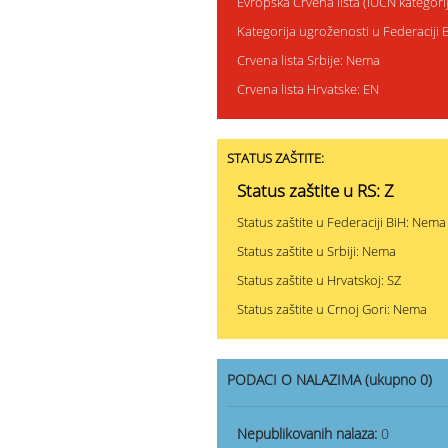
Evropska Crvena lista (IUCN kategor
Kategorija ugroženosti u Federaciji
Crvena lista Srbije: Nema
Crvena lista Hrvatske: EN
STATUS ZAŠTITE:
Status zaštite u RS: Z
Status zaštite u Federaciji BiH: Nema
Status zaštite u Srbiji: Nema
Status zaštite u Hrvatskoj: SZ
Status zaštite u Crnoj Gori: Nema
PODACI O NALAZIMA (ukupno 0)
Nepublikovanih nalaza:
0