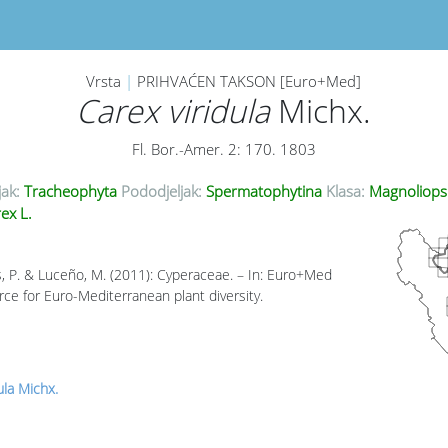
Vrsta
|
PRIHVAĆEN TAKSON [Euro+Med]
Carex viridula
Michx.
Fl. Bor.-Amer. 2: 170. 1803
jak:
Tracheophyta
Pododjeljak:
Spermatophytina
Klasa:
Magnoliops
ex L.
, P. & Luceño, M. (2011): Cyperaceae. – In: Euro+Med
rce for Euro-Mediterranean plant diversity.
ula Michx.