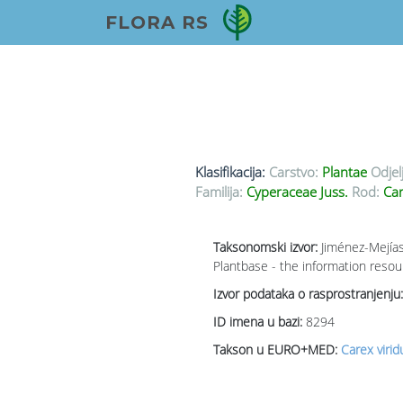
FLORA RS
Klasifikacija:
Carstvo:
Plantae
Odjel
Familija:
Cyperaceae Juss.
Rod:
Car
Taksonomski izvor:
Jiménez-Mejías
Plantbase - the information resou
Izvor podataka o rasprostranjenju:
ID imena u bazi:
8294
Takson u EURO+MED:
Carex virid