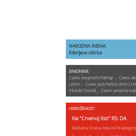
NARODNA IMENA:
Ederijeva oštrica
SINONIMI:
Carex bergrothii
Palmgr. ,
Carex der
Lönnr. ,
Carex pulchella
(Lönnr.) Li
(Holub) Dostál ,
Carex serotina
sub
UGROŽENOST:
Na "Crvenoj listi" RS: DA
Globalna Crvena lista (IUCN kategori