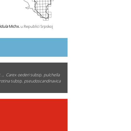
idula
Michx.
u Republici Srpskoj
. ,
Carex oederi
subsp.
pulchella
rotina
subsp.
pseudoscandinavica