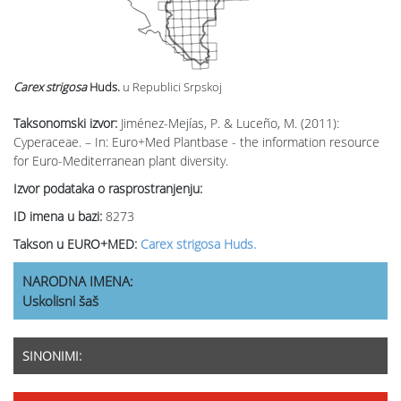
Carex strigosa
Huds.
u Republici Srpskoj
Taksonomski izvor:
Jiménez-Mejías, P. & Luceño, M. (2011):
Cyperaceae. – In: Euro+Med Plantbase - the information resource
for Euro-Mediterranean plant diversity.
Izvor podataka o rasprostranjenju:
ID imena u bazi:
8273
Takson u EURO+MED:
Carex strigosa Huds.
NARODNA IMENA:
Uskolisni šaš
SINONIMI: