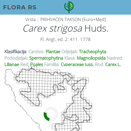
FLORA RS
Vrsta
|
PRIHVAĆEN TAKSON [Euro+Med]
Carex strigosa
Huds.
Fl. Angl., ed. 2: 411. 1778
Klasifikacija:
Carstvo:
Plantae
Odjeljak:
Tracheophyta
Pododjeljak:
Spermatophytina
Klasa:
Magnoliopsida
Nadred:
Lilianae
Red:
Poales
Familija:
Cyperaceae Juss.
Rod:
Carex L.