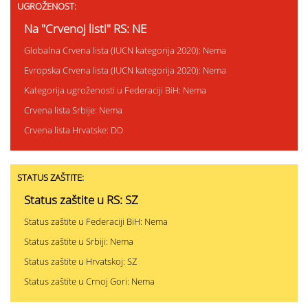
UGROŽENOST:
Na "Crvenoj listi" RS: NE
Globalna Crvena lista (IUCN kategorija 2020): Nema
Evropska Crvena lista (IUCN kategorija 2020): Nema
Kategorija ugroženosti u Federaciji BiH: Nema
Crvena lista Srbije: Nema
Crvena lista Hrvatske: DD
STATUS ZAŠTITE:
Status zaštite u RS: SZ
Status zaštite u Federaciji BiH: Nema
Status zaštite u Srbiji: Nema
Status zaštite u Hrvatskoj: SZ
Status zaštite u Crnoj Gori: Nema