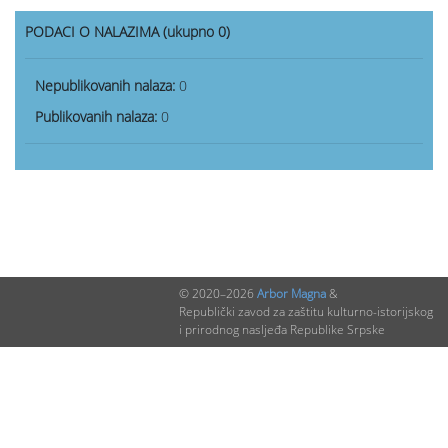
PODACI O NALAZIMA (ukupno 0)
Nepublikovanih nalaza:
0
Publikovanih nalaza:
0
© 2020–2026
Arbor Magna
&
Republički zavod za zaštitu kulturno-istorijskog
i prirodnog nasljeđa Republike Srpske