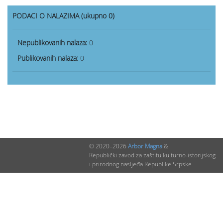
PODACI O NALAZIMA (ukupno 0)
Nepublikovanih nalaza:
0
Publikovanih nalaza:
0
© 2020–2026
Arbor Magna
&
Republički zavod za zaštitu kulturno-istorijskog
i prirodnog nasljeđa Republike Srpske