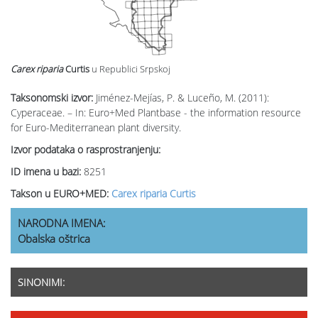
Carex riparia
Curtis
u Republici Srpskoj
Taksonomski izvor:
Jiménez-Mejías, P. & Luceño, M. (2011):
Cyperaceae. – In: Euro+Med Plantbase - the information resource
for Euro-Mediterranean plant diversity.
Izvor podataka o rasprostranjenju:
ID imena u bazi:
8251
Takson u EURO+MED:
Carex riparia Curtis
NARODNA IMENA:
Obalska oštrica
SINONIMI: