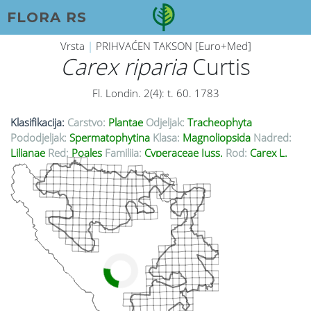
FLORA RS
Vrsta
|
PRIHVAĆEN TAKSON [Euro+Med]
Carex riparia
Curtis
Fl. Londin. 2(4): t. 60. 1783
Klasifikacija:
Carstvo:
Plantae
Odjeljak:
Tracheophyta
Pododjeljak:
Spermatophytina
Klasa:
Magnoliopsida
Nadred:
Lilianae
Red:
Poales
Familija:
Cyperaceae Juss.
Rod:
Carex L.