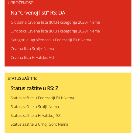
UGROŽENOST:
Na "Crvenoj listi" RS: DA
Globalna Crvena lista (IUCN kategorija 2020): Nema
Evropska Crvena lista (IUCN kategorija 2020): Nema
Kategorija ugroženosti u Federaciji BiH: Nema
Crvena lista Srbije: Nema
Crvena lista Hrvatske: VU
STATUS ZAŠTITE:
Status zaštite u RS: Z
Status zaštite u Federaciji BiH: Nema
Status zaštite u Srbiji: Nema
Status zaštite u Hrvatskoj: SZ
Status zaštite u Crnoj Gori: Nema