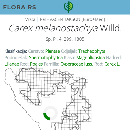
FLORA RS
Vrsta
|
PRIHVAĆEN TAKSON [Euro+Med]
Carex melanostachya
Willd.
Sp. Pl. 4: 299. 1805
Klasifikacija:
Carstvo:
Plantae
Odjeljak:
Tracheophyta
Pododjeljak:
Spermatophytina
Klasa:
Magnoliopsida
Nadred:
Lilianae
Red:
Poales
Familija:
Cyperaceae Juss.
Rod:
Carex L.