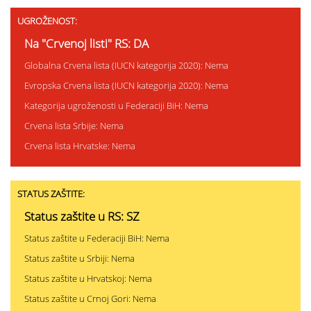
UGROŽENOST:
Na "Crvenoj listi" RS: DA
Globalna Crvena lista (IUCN kategorija 2020): Nema
Evropska Crvena lista (IUCN kategorija 2020): Nema
Kategorija ugroženosti u Federaciji BiH: Nema
Crvena lista Srbije: Nema
Crvena lista Hrvatske: Nema
STATUS ZAŠTITE:
Status zaštite u RS: SZ
Status zaštite u Federaciji BiH: Nema
Status zaštite u Srbiji: Nema
Status zaštite u Hrvatskoj: Nema
Status zaštite u Crnoj Gori: Nema