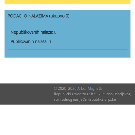
PODACI O NALAZIMA (ukupno 0)
Nepublikovanih nalaza:
0
Publikovanih nalaza:
0
© 2020–2026
Arbor Magna
&
Republički zavod za zaštitu kulturno-istorijskog
i prirodnog nasljeđa Republike Srpske