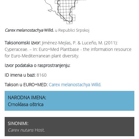
Carex melanostachya
Willd.
u Republici Srpskoj
Taksonomski izvor:
Jiménez-Mejías, P. & Luceño, M. (2011):
Cyperaceae. – In: Euro+Med Plantbase - the information resource
for Euro-Mediterranean plant diversity.
Izvor podataka o rasprostranjenju:
ID imena u bazi:
8160
Takson u EURO+MED:
Carex melanostachya Willd.
NARODNA IMENA:
Crnoklasa oštrica
SINONIMI:
Carex nutans
Host.