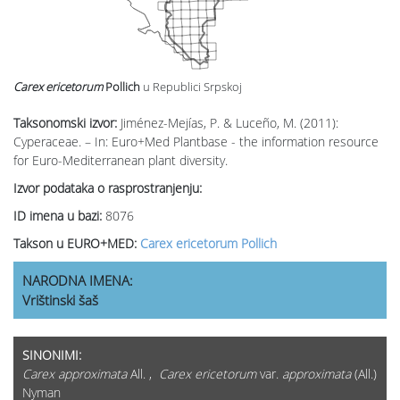
Carex ericetorum
Pollich
u Republici Srpskoj
Taksonomski izvor:
Jiménez-Mejías, P. & Luceño, M. (2011):
Cyperaceae. – In: Euro+Med Plantbase - the information resource
for Euro-Mediterranean plant diversity.
Izvor podataka o rasprostranjenju:
ID imena u bazi:
8076
Takson u EURO+MED:
Carex ericetorum Pollich
NARODNA IMENA:
Vrištinski šaš
SINONIMI:
Carex approximata
All. ,
Carex ericetorum
var.
approximata
(All.)
Nyman