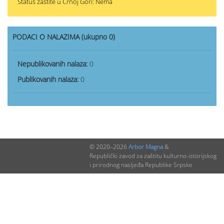
Status zaštite u Crnoj Gori: Nema
PODACI O NALAZIMA (ukupno 0)
Nepublikovanih nalaza:
0
Publikovanih nalaza:
0
© 2020–2026
Arbor Magna
&
Republički zavod za zaštitu kulturno-istorijskog
i prirodnog nasljeđa Republike Srpske