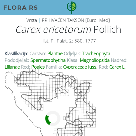
FLORA RS
Vrsta
|
PRIHVAĆEN TAKSON [Euro+Med]
Carex ericetorum
Pollich
Hist. Pl. Palat. 2: 580. 1777
Klasifikacija:
Carstvo:
Plantae
Odjeljak:
Tracheophyta
Pododjeljak:
Spermatophytina
Klasa:
Magnoliopsida
Nadred:
Lilianae
Red:
Poales
Familija:
Cyperaceae Juss.
Rod:
Carex L.