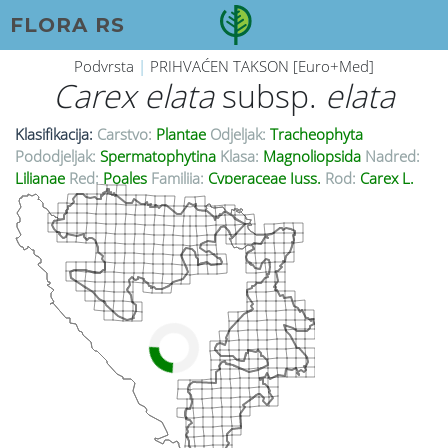
FLORA RS
Podvrsta
|
PRIHVAĆEN TAKSON [Euro+Med]
Carex elata
subsp.
elata
Klasifikacija:
Carstvo:
Plantae
Odjeljak:
Tracheophyta
Pododjeljak:
Spermatophytina
Klasa:
Magnoliopsida
Nadred:
Lilianae
Red:
Poales
Familija:
Cyperaceae Juss.
Rod:
Carex L.