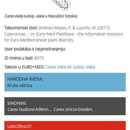
Carex elata
subsp.
elata
u Republici Srpskoj
Taksonomski izvor:
Jiménez-Mejías, P. & Luceño, M. (2011):
Cyperaceae. – In: Euro+Med Plantbase - the information resource
for Euro-Mediterranean plant diversity.
Izvor podataka o rasprostranjenju:
ID imena u bazi:
8073
Takson u EURO+MED:
Carex elata All. subsp. elata
NARODNA IMENA:
Kruta oštrica
SINONIMI:
Carex hudsonii
A.Benn. ,
Carex stricta
Gooden.
UGROŽENOST: