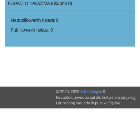
PODACI O NALAZIMA (ukupno 0)
Nepublikovanih nalaza:
0
Publikovanih nalaza:
0
© 2020–2026
Arbor Magna
&
Republički zavod za zaštitu kulturno-istorijskog
i prirodnog nasljeđa Republike Srpske