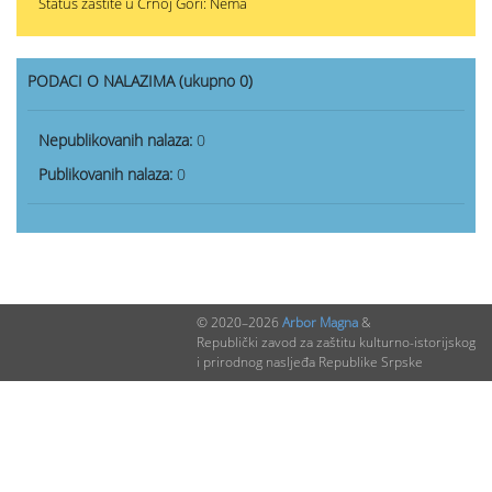
Status zaštite u Crnoj Gori: Nema
PODACI O NALAZIMA (ukupno 0)
Nepublikovanih nalaza:
0
Publikovanih nalaza:
0
© 2020–2026
Arbor Magna
&
Republički zavod za zaštitu kulturno-istorijskog
i prirodnog nasljeđa Republike Srpske