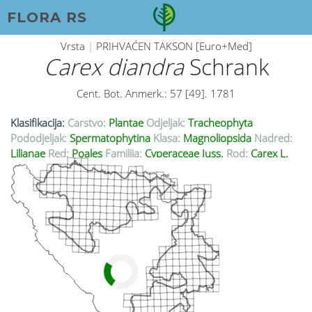
FLORA RS
Vrsta
|
PRIHVAĆEN TAKSON [Euro+Med]
Carex diandra
Schrank
Cent. Bot. Anmerk.: 57 [49]. 1781
Klasifikacija:
Carstvo:
Plantae
Odjeljak:
Tracheophyta
Pododjeljak:
Spermatophytina
Klasa:
Magnoliopsida
Nadred:
Lilianae
Red:
Poales
Familija:
Cyperaceae Juss.
Rod:
Carex L.