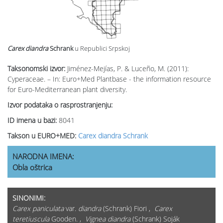
Carex diandra
Schrank
u Republici Srpskoj
Taksonomski izvor:
Jiménez-Mejías, P. & Luceño, M. (2011):
Cyperaceae. – In: Euro+Med Plantbase - the information resource
for Euro-Mediterranean plant diversity.
Izvor podataka o rasprostranjenju:
ID imena u bazi:
8041
Takson u EURO+MED:
Carex diandra Schrank
NARODNA IMENA:
Obla oštrica
SINONIMI:
Carex paniculata
var.
diandra
(Schrank) Fiori ,
Carex
teretiuscula
Gooden. ,
Vignea diandra
(Schrank) Soják