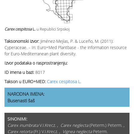
Carex cespitosa
L.
u Republici Srpskoj
Taksonomski izvor:
Jiménez-Mejías, P. & Luceño, M. (2011):
Cyperaceae. – In: Euro+Med Plantbase - the information resource
for Euro-Mediterranean plant diversity.
Izvor podataka o rasprostranjenju:
ID imena u bazi:
8017
Takson u EURO+MED:
Carex cespitosa L.
NARODNA IMENA:
Busenasti šaš
SINONIMI:
Carex inumbrata
V.I.Krecz. ,
Carex neglecta
(Peterm.) Peterm. ,
Carex retorta
(Fr.) V.I.Krecz. ,
Vignea neglecta
Peterm.