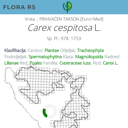
FLORA RS
Vrsta
|
PRIHVAĆEN TAKSON [Euro+Med]
Carex cespitosa
L.
Sp. Pl.: 978. 1753
Klasifikacija:
Carstvo:
Plantae
Odjeljak:
Tracheophyta
Pododjeljak:
Spermatophytina
Klasa:
Magnoliopsida
Nadred:
Lilianae
Red:
Poales
Familija:
Cyperaceae Juss.
Rod:
Carex L.