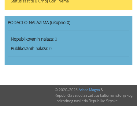
Status zaštite u Crnoj Gori: Nema
PODACI O NALAZIMA (ukupno 0)
Nepublikovanih nalaza:
0
Publikovanih nalaza:
0
© 2020–2026
Arbor Magna
&
Republički zavod za zaštitu kulturno-istorijskog
i prirodnog nasljeđa Republike Srpske