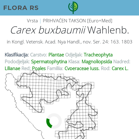
FLORA RS
Vrsta
|
PRIHVAĆEN TAKSON [Euro+Med]
Carex buxbaumii
Wahlenb.
in Kongl. Vetensk. Acad. Nya Handl., nov. Ser. 24: 163. 1803
Klasifikacija:
Carstvo:
Plantae
Odjeljak:
Tracheophyta
Pododjeljak:
Spermatophytina
Klasa:
Magnoliopsida
Nadred:
Lilianae
Red:
Poales
Familija:
Cyperaceae Juss.
Rod:
Carex L.