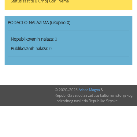
Status zaštite u Crnoj Gori: Nema
PODACI O NALAZIMA (ukupno 0)
Nepublikovanih nalaza:
0
Publikovanih nalaza:
0
© 2020–2026
Arbor Magna
&
Republički zavod za zaštitu kulturno-istorijskog
i prirodnog nasljeđa Republike Srpske