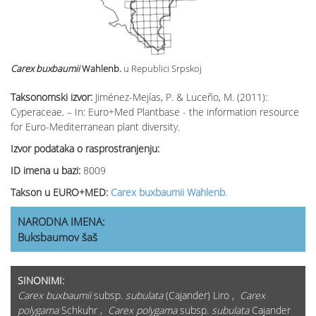
Carex buxbaumii
Wahlenb.
u Republici Srpskoj
Taksonomski izvor:
Jiménez-Mejías, P. & Luceño, M. (2011):
Cyperaceae. – In: Euro+Med Plantbase - the information resource
for Euro-Mediterranean plant diversity.
Izvor podataka o rasprostranjenju:
ID imena u bazi:
8009
Takson u EURO+MED:
Carex buxbaumii Wahlenb.
NARODNA IMENA:
Buksbaumov šaš
SINONIMI:
Carex buxbaumii
subsp.
subulata
(Cajander) Liro ,
Carex
polygama
Schkuhr ,
Carex polygama
subsp.
subulata
Cajander