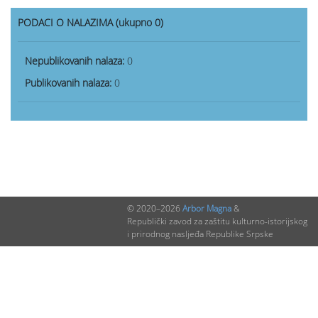
PODACI O NALAZIMA (ukupno 0)
Nepublikovanih nalaza:
0
Publikovanih nalaza:
0
© 2020–2026
Arbor Magna
&
Republički zavod za zaštitu kulturno-istorijskog
i prirodnog nasljeđa Republike Srpske