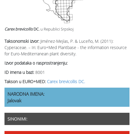
Carex brevicollis
DC.
u Republici Srpskoj
Taksonomski izvor:
Jiménez-Mejías, P. & Luceño, M. (2011):
Cyperaceae. – In: Euro+Med Plantbase - the information resource
for Euro-Mediterranean plant diversity.
Izvor podataka o rasprostranjenju:
ID imena u bazi:
8001
Takson u EURO+MED:
Carex brevicollis DC.
NARODNA IMENA:
Jalovak
SINONIMI: