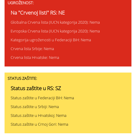
UGROŽENOST:
Na "Crvenoj listi" RS: NE
Globalna Crvena lista (IUCN kategorija 2020): Nema
Evropska Crvena lista (IUCN kategorija 2020): Nema
Kategorija ugroženosti u Federaciji BiH: Nema
Crvena lista Srbije: Nema
Crvena lista Hrvatske: Nema
STATUS ZAŠTITE:
Status zaštite u RS: SZ
Status zaštite u Federaciji BiH: Nema
Status zaštite u Srbiji: Nema
Status zaštite u Hrvatskoj: Nema
Status zaštite u Crnoj Gori: Nema