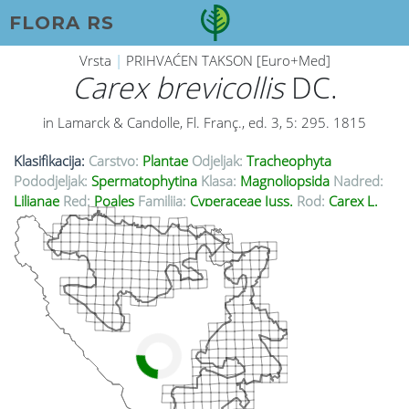
FLORA RS
Vrsta
|
PRIHVAĆEN TAKSON [Euro+Med]
Carex brevicollis
DC.
in Lamarck & Candolle, Fl. Franç., ed. 3, 5: 295. 1815
Klasifikacija:
Carstvo:
Plantae
Odjeljak:
Tracheophyta
Pododjeljak:
Spermatophytina
Klasa:
Magnoliopsida
Nadred:
Lilianae
Red:
Poales
Familija:
Cyperaceae Juss.
Rod:
Carex L.