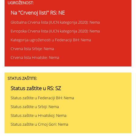
UGROŽENOST:
Na "Crvenoj listi" RS: NE
Globalna Crvena lista (IUCN kategorija 2020): Nema
Evropska Crvena lista (IUCN kategorija 2020): Nema
Kategorija ugroženosti u Federaciji BiH: Nema
Crvena lista Srbije: Nema
Crvena lista Hrvatske: Nema
STATUS ZAŠTITE:
Status zaštite u RS: SZ
Status zaštite u Federaciji BiH: Nema
Status zaštite u Srbiji: Nema
Status zaštite u Hrvatskoj: Nema
Status zaštite u Crnoj Gori: Nema