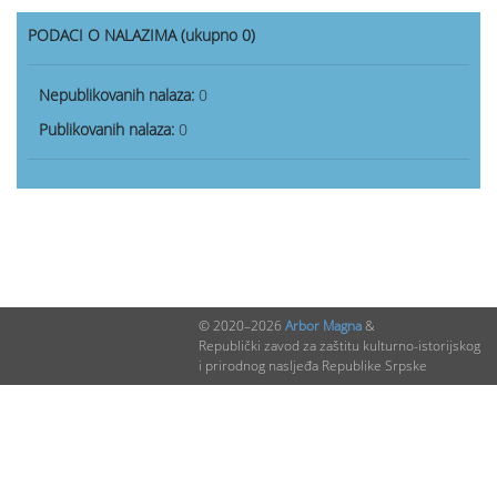
PODACI O NALAZIMA (ukupno 0)
Nepublikovanih nalaza:
0
Publikovanih nalaza:
0
© 2020–2026
Arbor Magna
&
Republički zavod za zaštitu kulturno-istorijskog
i prirodnog nasljeđa Republike Srpske