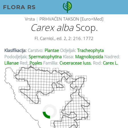
FLORA RS
Vrsta
|
PRIHVAĆEN TAKSON [Euro+Med]
Carex alba
Scop.
Fl. Carniol., ed. 2, 2: 216. 1772
Klasifikacija:
Carstvo:
Plantae
Odjeljak:
Tracheophyta
Pododjeljak:
Spermatophytina
Klasa:
Magnoliopsida
Nadred:
Lilianae
Red:
Poales
Familija:
Cyperaceae Juss.
Rod:
Carex L.