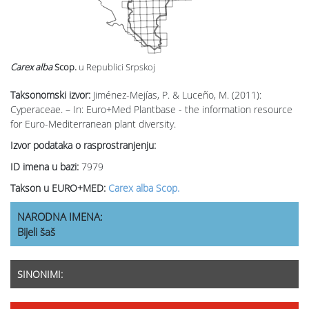
Carex alba
Scop.
u Republici Srpskoj
Taksonomski izvor:
Jiménez-Mejías, P. & Luceño, M. (2011):
Cyperaceae. – In: Euro+Med Plantbase - the information resource
for Euro-Mediterranean plant diversity.
Izvor podataka o rasprostranjenju:
ID imena u bazi:
7979
Takson u EURO+MED:
Carex alba Scop.
NARODNA IMENA:
Bijeli šaš
SINONIMI: