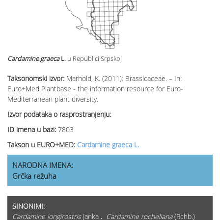
Cardamine graeca
L.
u Republici Srpskoj
Taksonomski izvor:
Marhold, K. (2011): Brassicaceae. – In:
Euro+Med Plantbase - the information resource for Euro-
Mediterranean plant diversity.
Izvor podataka o rasprostranjenju:
ID imena u bazi:
7803
Takson u EURO+MED:
Cardamine graeca L.
NARODNA IMENA:
Grčka režuha
SINONIMI:
Cardamine longirostris
Janka ,
Cardamine rocheliana
(Rchb.)