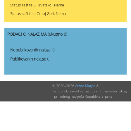
Status zaštite u Hrvatskoj: Nema
Status zaštite u Crnoj Gori: Nema
PODACI O NALAZIMA (ukupno 0)
Nepublikovanih nalaza:
0
Publikovanih nalaza:
0
© 2020–2026
Arbor Magna
&
Republički zavod za zaštitu kulturno-istorijskog
i prirodnog nasljeđa Republike Srpske