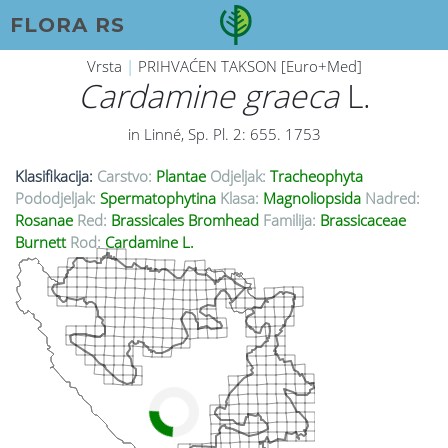
FLORA RS
Vrsta
|
PRIHVAĆEN TAKSON [Euro+Med]
Cardamine graeca
L.
in Linné, Sp. Pl. 2: 655. 1753
Klasifikacija:
Carstvo:
Plantae
Odjeljak:
Tracheophyta
Pododjeljak:
Spermatophytina
Klasa:
Magnoliopsida
Nadred:
Rosanae
Red:
Brassicales Bromhead
Familija:
Brassicaceae
Burnett
Rod:
Cardamine L.