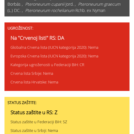
Borbás ,
Pteroneurum cupanii
Jord. ,
Pteroneurum graecum
(L.) DC. ,
Pteroneurum rochelianum
Rchb. ex Nyman
UGROŽENOST:
Na "Crvenoj listi" RS: DA
Globalna Crvena lista (IUCN kategorija 2020): Nema
Evropska Crvena lista (IUCN kategorija 2020): Nema
Kategorija ugroženosti u Federaciji BiH: CR
Crvena lista Srbije: Nema
Crvena lista Hrvatske: Nema
STATUS ZAŠTITE:
Status zaštite u RS: Z
Status zaštite u Federaciji BiH: SZ
Status zaštite u Srbiji: Nema