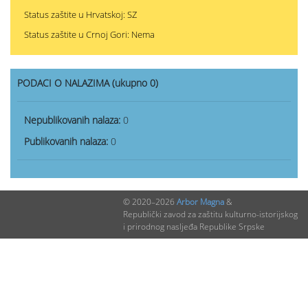
Status zaštite u Hrvatskoj: SZ
Status zaštite u Crnoj Gori: Nema
PODACI O NALAZIMA (ukupno 0)
Nepublikovanih nalaza:
0
Publikovanih nalaza:
0
© 2020–2026
Arbor Magna
&
Republički zavod za zaštitu kulturno-istorijskog
i prirodnog nasljeđa Republike Srpske