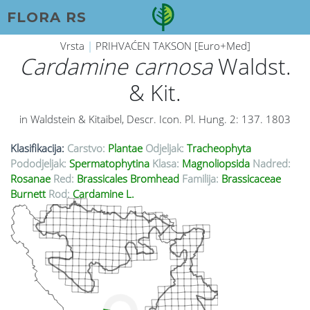
FLORA RS
Vrsta
|
PRIHVAĆEN TAKSON [Euro+Med]
Cardamine carnosa
Waldst.
& Kit.
in Waldstein & Kitaibel, Descr. Icon. Pl. Hung. 2: 137. 1803
Klasifikacija:
Carstvo:
Plantae
Odjeljak:
Tracheophyta
Pododjeljak:
Spermatophytina
Klasa:
Magnoliopsida
Nadred:
Rosanae
Red:
Brassicales Bromhead
Familija:
Brassicaceae
Burnett
Rod:
Cardamine L.