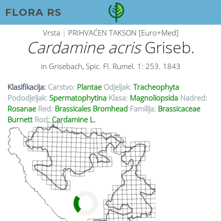
FLORA RS
Vrsta
|
PRIHVAĆEN TAKSON [Euro+Med]
Cardamine acris
Griseb.
in Grisebach, Spic. Fl. Rumel. 1: 253. 1843
Klasifikacija:
Carstvo:
Plantae
Odjeljak:
Tracheophyta
Pododjeljak:
Spermatophytina
Klasa:
Magnoliopsida
Nadred:
Rosanae
Red:
Brassicales Bromhead
Familija:
Brassicaceae
Burnett
Rod:
Cardamine L.