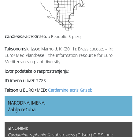
Cardamine acris
Griseb.
u Republici Srpskoj
Taksonomski izvor:
Marhold, K. (2011): Brassicaceae. – In:
Euro+Med Plantbase - the information resource for Euro-
Mediterranean plant diversity.
Izvor podataka o rasprostranjenju:
ID imena u bazi:
7783
Takson u EURO+MED:
Cardamine acris Griseb.
NARODNA IMENA:
Žablja režuha
SINONIMI:
Cardamine raphanifolia
subsp.
acris
(Griseb.) O.E.Schulz