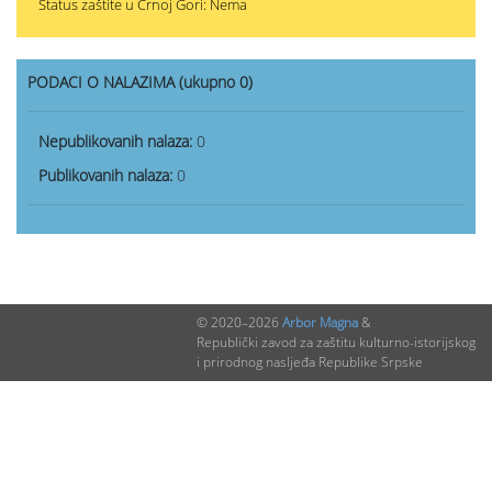
Status zaštite u Crnoj Gori: Nema
PODACI O NALAZIMA (ukupno 0)
Nepublikovanih nalaza:
0
Publikovanih nalaza:
0
© 2020–2026
Arbor Magna
&
Republički zavod za zaštitu kulturno-istorijskog
i prirodnog nasljeđa Republike Srpske