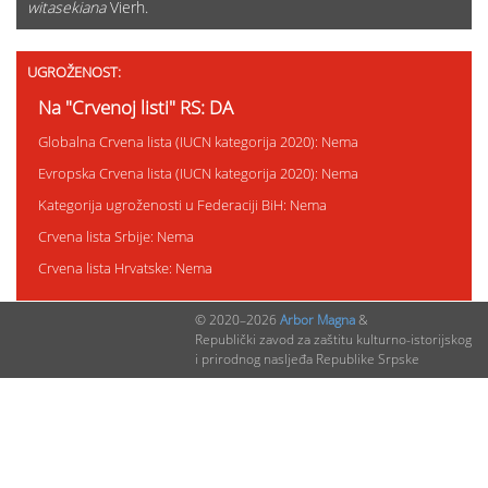
witasekiana
Vierh.
UGROŽENOST:
Na "Crvenoj listi" RS: DA
Globalna Crvena lista (IUCN kategorija 2020): Nema
Evropska Crvena lista (IUCN kategorija 2020): Nema
Kategorija ugroženosti u Federaciji BiH: Nema
Crvena lista Srbije: Nema
Crvena lista Hrvatske: Nema
© 2020–2026
Arbor Magna
&
Republički zavod za zaštitu kulturno-istorijskog
STATUS ZAŠTITE:
i prirodnog nasljeđa Republike Srpske
Status zaštite u RS: Z
Status zaštite u Federaciji BiH: Nema
Status zaštite u Srbiji: Nema
Status zaštite u Hrvatskoj: Nema