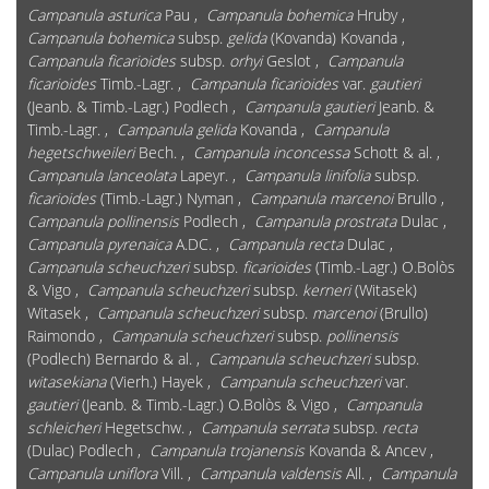
Campanula asturica
Pau ,
Campanula bohemica
Hruby ,
Campanula bohemica
subsp.
gelida
(Kovanda) Kovanda ,
Campanula ficarioides
subsp.
orhyi
Geslot ,
Campanula
ficarioides
Timb.-Lagr. ,
Campanula ficarioides
var.
gautieri
(Jeanb. & Timb.-Lagr.) Podlech ,
Campanula gautieri
Jeanb. &
Timb.-Lagr. ,
Campanula gelida
Kovanda ,
Campanula
hegetschweileri
Bech. ,
Campanula inconcessa
Schott & al. ,
Campanula lanceolata
Lapeyr. ,
Campanula linifolia
subsp.
ficarioides
(Timb.-Lagr.) Nyman ,
Campanula marcenoi
Brullo ,
Campanula pollinensis
Podlech ,
Campanula prostrata
Dulac ,
Campanula pyrenaica
A.DC. ,
Campanula recta
Dulac ,
Campanula scheuchzeri
subsp.
ficarioides
(Timb.-Lagr.) O.Bolòs
& Vigo ,
Campanula scheuchzeri
subsp.
kerneri
(Witasek)
Witasek ,
Campanula scheuchzeri
subsp.
marcenoi
(Brullo)
Raimondo ,
Campanula scheuchzeri
subsp.
pollinensis
(Podlech) Bernardo & al. ,
Campanula scheuchzeri
subsp.
witasekiana
(Vierh.) Hayek ,
Campanula scheuchzeri
var.
gautieri
(Jeanb. & Timb.-Lagr.) O.Bolòs & Vigo ,
Campanula
schleicheri
Hegetschw. ,
Campanula serrata
subsp.
recta
(Dulac) Podlech ,
Campanula trojanensis
Kovanda & Ancev ,
Campanula uniflora
Vill. ,
Campanula valdensis
All. ,
Campanula