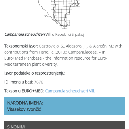
Campanula scheuchzeri
Vill.
u Republici Srpskoj
Taksonomski izvor:
Castroviejo, S., Aldasoro, J. J. & Alarcón, M.; with
contributions from Hand, R. (2010): Campanulaceae. – In:
Euro+Med Plantbase - the information resource for Euro-
Mediterranean plant diversity.
Izvor podataka o rasprostranjenju:
ID imena u bazi:
7676
Takson u EURO+MED:
Campanula scheuchzeri Vill.
NARODNA IMENA:
Vitasekov zvončić
SINONIMI: