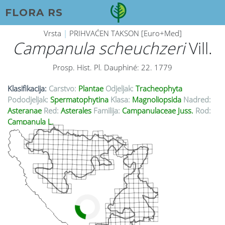
FLORA RS
Vrsta
|
PRIHVAĆEN TAKSON [Euro+Med]
Campanula scheuchzeri
Vill.
Prosp. Hist. Pl. Dauphiné: 22. 1779
Klasifikacija:
Carstvo:
Plantae
Odjeljak:
Tracheophyta
Pododjeljak:
Spermatophytina
Klasa:
Magnoliopsida
Nadred:
Asteranae
Red:
Asterales
Familija:
Campanulaceae Juss.
Rod:
Campanula L.