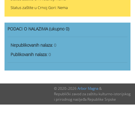
Status zaštite u Crnoj Gori: Nema
PODACI O NALAZIMA (ukupno 0)
Nepublikovanih nalaza:
0
Publikovanih nalaza:
0
© 2020–2026
Arbor Magna
&
Republički zavod za zaštitu kulturno-istorijskog
i prirodnog nasljeđa Republike Srpske