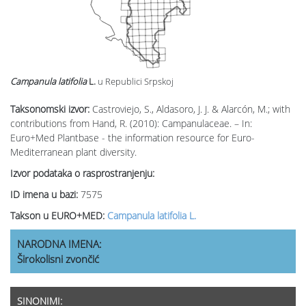
Campanula latifolia
L.
u Republici Srpskoj
Taksonomski izvor:
Castroviejo, S., Aldasoro, J. J. & Alarcón, M.; with
contributions from Hand, R. (2010): Campanulaceae. – In:
Euro+Med Plantbase - the information resource for Euro-
Mediterranean plant diversity.
Izvor podataka o rasprostranjenju:
ID imena u bazi:
7575
Takson u EURO+MED:
Campanula latifolia L.
NARODNA IMENA:
Širokolisni zvončić
SINONIMI: