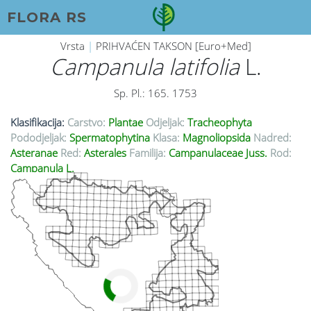
FLORA RS
Vrsta
|
PRIHVAĆEN TAKSON [Euro+Med]
Campanula latifolia
L.
Sp. Pl.: 165. 1753
Klasifikacija:
Carstvo:
Plantae
Odjeljak:
Tracheophyta
Pododjeljak:
Spermatophytina
Klasa:
Magnoliopsida
Nadred:
Asteranae
Red:
Asterales
Familija:
Campanulaceae Juss.
Rod:
Campanula L.