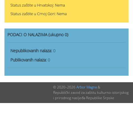
Status zaštite u Hrvatskoj: Nema
Status zaštite u Crnoj Gori: Nema
PODACI O NALAZIMA (ukupno 0)
Nepublikovanih nalaza:
0
Publikovanih nalaza:
0
© 2020–2026
Arbor Magna
&
Republički zavod za zaštitu kulturno-istorijskog
i prirodnog nasljeđa Republike Srpske