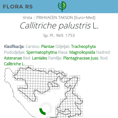
FLORA RS
Vrsta
|
PRIHVAĆEN TAKSON [Euro+Med]
Callitriche palustris
L.
Sp. Pl.: 969. 1753
Klasifikacija:
Carstvo:
Plantae
Odjeljak:
Tracheophyta
Pododjeljak:
Spermatophytina
Klasa:
Magnoliopsida
Nadred:
Asteranae
Red:
Lamiales
Familija:
Plantaginaceae Juss.
Rod:
Callitriche L.