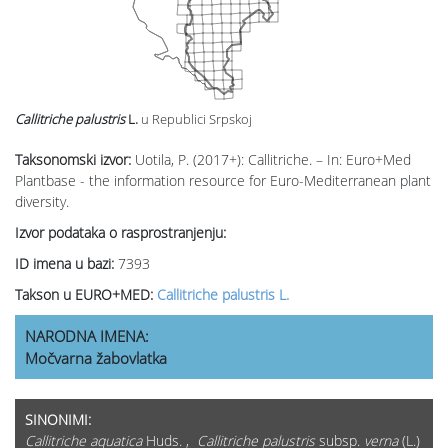
Callitriche palustris
L.
u Republici Srpskoj
Taksonomski izvor:
Uotila, P. (2017+): Callitriche. – In: Euro+Med
Plantbase - the information resource for Euro-Mediterranean plant
diversity.
Izvor podataka o rasprostranjenju:
ID imena u bazi:
7393
Takson u EURO+MED:
Callitriche palustris L.
NARODNA IMENA:
Močvarna žabovlatka
SINONIMI:
Callitriche aquatica
Huds. ,
Callitriche palustris
subsp.
verna
(L.)