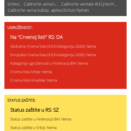
Schinz ,
Callitriche verna
L. ,
Callitriche vernalis
W.D.J.Koch ,
Callitriche verna
subsp.
alpina
(Schur) Nyman
UGROŽENOST:
Na "Crvenoj listi" RS: DA
Globalna Crvena lista (IUCN kategorija 2020): Nema
Evropska Crvena lista (IUCN kategorija 2020): Nema
Kategorija ugroženosti u Federaciji BiH: Nema
Crvena lista Srbije: Nema
Crvena lista Hrvatske: Nema
STATUS ZAŠTITE:
Status zaštite u RS: SZ
Status zaštite u Federaciji BiH: Nema
Status zaštite u Srbiji: Nema