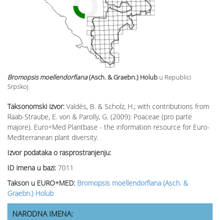
Bromopsis moellendorfiana
(Asch. & Graebn.) Holub
u Republici
Srpskoj
Taksonomski izvor:
Valdés, B. & Scholz, H.; with contributions from
Raab-Straube, E. von & Parolly, G. (2009): Poaceae (pro parte
majore). Euro+Med Plantbase - the information resource for Euro-
Mediterranean plant diversity.
Izvor podataka o rasprostranjenju:
ID imena u bazi:
7011
Takson u EURO+MED:
Bromopsis moellendorfiana (Asch. &
Graebn.) Holub
NARODNA IMENA: