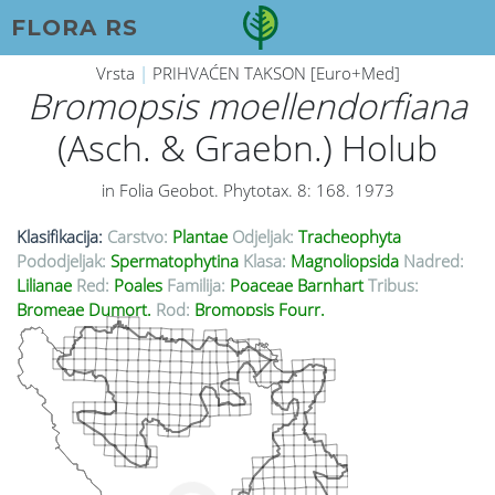
FLORA RS
Vrsta
|
PRIHVAĆEN TAKSON [Euro+Med]
Bromopsis moellendorfiana
(Asch. & Graebn.) Holub
in Folia Geobot. Phytotax. 8: 168. 1973
Klasifikacija:
Carstvo:
Plantae
Odjeljak:
Tracheophyta
Pododjeljak:
Spermatophytina
Klasa:
Magnoliopsida
Nadred:
Lilianae
Red:
Poales
Familija:
Poaceae Barnhart
Tribus:
Bromeae Dumort.
Rod:
Bromopsis Fourr.