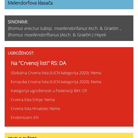
Melendorfova klasača
SINONIMI:
Bromus erectus
subsp.
moellendorfianus
Asch. & Graebn. ,
Bromus moellendorffianus
(Asch. & Graebn.) Hayek
UGROŽENOST:
Na "Crvenoj listi" RS: DA
Globalna Crvena lista (IUCN kategorija 2020): Nema
Evropska Crvena lista (IUCN kategorija 2020): Nema
Kategorija ugroženosti u Federaciji BiH: CR
Crvena lista Srbije: Nema
Crvena lista Hrvatske: Nema
Endemizam: EN