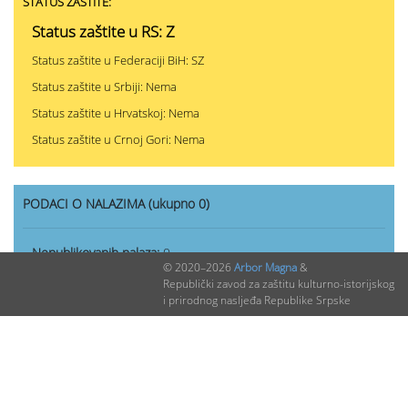
STATUS ZAŠTITE:
Status zaštite u RS: Z
Status zaštite u Federaciji BiH: SZ
Status zaštite u Srbiji: Nema
Status zaštite u Hrvatskoj: Nema
Status zaštite u Crnoj Gori: Nema
PODACI O NALAZIMA (ukupno 0)
Nepublikovanih nalaza:
0
© 2020–2026
Arbor Magna
&
Publikovanih nalaza:
0
Republički zavod za zaštitu kulturno-istorijskog
i prirodnog nasljeđa Republike Srpske