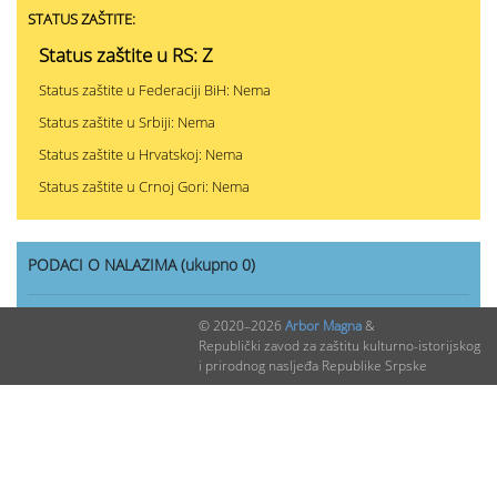
STATUS ZAŠTITE:
Status zaštite u RS: Z
Status zaštite u Federaciji BiH: Nema
Status zaštite u Srbiji: Nema
Status zaštite u Hrvatskoj: Nema
Status zaštite u Crnoj Gori: Nema
PODACI O NALAZIMA (ukupno 0)
Nepublikovanih nalaza:
0
© 2020–2026
Arbor Magna
&
Republički zavod za zaštitu kulturno-istorijskog
Publikovanih nalaza:
0
i prirodnog nasljeđa Republike Srpske