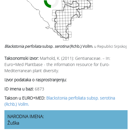
Blackstonia perfoliata
subsp.
serotina
(Rchb.) Vollm.
u Republici Srpskoj
Taksonomski izvor:
Marhold, K. (2011): Gentianaceae. – In:
Euro+Med Plantbase - the information resource for Euro-
Mediterranean plant diversity.
Izvor podataka o rasprostranjenju:
ID imena u bazi:
6873
Takson u EURO+MED:
Blackstonia perfoliata subsp. serotina
(Rchb.) Vollm.
NARODNA IMENA:
Žuška