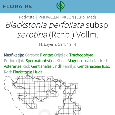
FLORA RS
Podvrsta
|
PRIHVAĆEN TAKSON [Euro+Med]
Blackstonia perfoliata
subsp.
serotina
(Rchb.) Vollm.
Fl. Bayern: 594. 1914
Klasifikacija:
Carstvo:
Plantae
Odjeljak:
Tracheophyta
Pododjeljak:
Spermatophytina
Klasa:
Magnoliopsida
Nadred:
Asteranae
Red:
Gentianales Lindl.
Familija:
Gentianaceae Juss.
Rod:
Blackstonia Huds.