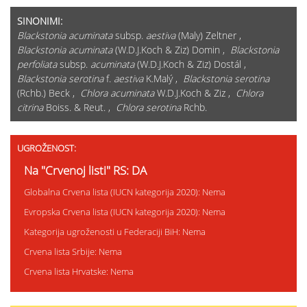
SINONIMI:
Blackstonia acuminata
subsp.
aestiva
(Maly) Zeltner ,
Blackstonia acuminata
(W.D.J.Koch & Ziz) Domin ,
Blackstonia
perfoliata
subsp.
acuminata
(W.D.J.Koch & Ziz) Dostál ,
Blackstonia serotina
f.
aestiva
K.Malý ,
Blackstonia serotina
(Rchb.) Beck ,
Chlora acuminata
W.D.J.Koch & Ziz ,
Chlora
citrina
Boiss. & Reut. ,
Chlora serotina
Rchb.
UGROŽENOST:
Na "Crvenoj listi" RS: DA
Globalna Crvena lista (IUCN kategorija 2020): Nema
Evropska Crvena lista (IUCN kategorija 2020): Nema
Kategorija ugroženosti u Federaciji BiH: Nema
Crvena lista Srbije: Nema
Crvena lista Hrvatske: Nema