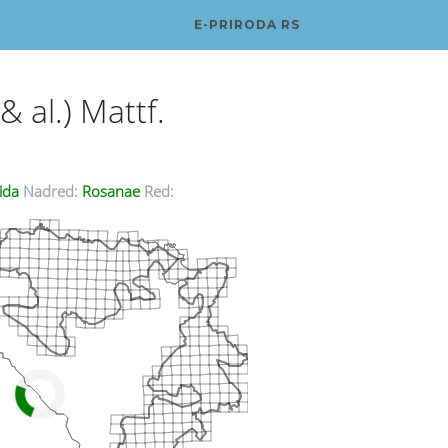
E-PRIRODA RS
& al.) Mattf.
ida
Nadred:
Rosanae
Red: