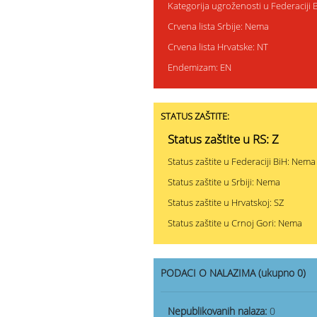
Kategorija ugroženosti u Federaciji 
Crvena lista Srbije: Nema
Crvena lista Hrvatske: NT
Endemizam: EN
STATUS ZAŠTITE:
Status zaštite u RS: Z
Status zaštite u Federaciji BiH: Nema
Status zaštite u Srbiji: Nema
Status zaštite u Hrvatskoj: SZ
Status zaštite u Crnoj Gori: Nema
PODACI O NALAZIMA (ukupno 0)
Nepublikovanih nalaza:
0