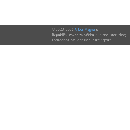
© 2020–2026
Arbor Magna
&
Republički zavod za zaštitu kulturno-istorijskog
i prirodnog nasljeđa Republike Srpske