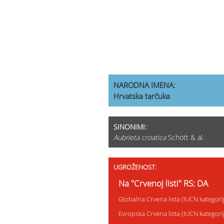
NARODNA IMENA:
Hrvatska tarčuka
SINONIMI:
Aubrieta croatica
Schott & al.
UGROŽENOST:
Na "Crvenoj listi" RS: DA
Globalna Crvena lista (IUCN kategor
Evropska Crvena lista (IUCN kategor