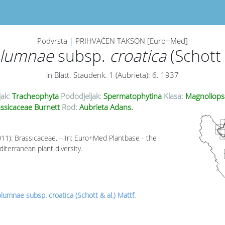
Podvrsta
|
PRIHVAĆEN TAKSON [Euro+Med]
olumnae
subsp.
croatica
(Schott 
in Blätt. Staudenk. 1 (Aubrieta): 6. 1937
jak:
Tracheophyta
Pododjeljak:
Spermatophytina
Klasa:
Magnoliops
ssicaceae Burnett
Rod:
Aubrieta Adans.
011): Brassicaceae. – In: Euro+Med Plantbase - the
iterranean plant diversity.
lumnae subsp. croatica (Schott & al.) Mattf.