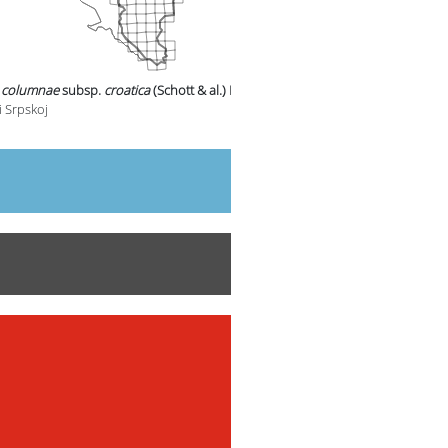
a columnae
subsp.
croatica
(Schott & al.) Mattf.
u
i Srpskoj