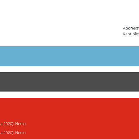
Aubriet
Republic
ija 2020): Nema
ija 2020): Nema