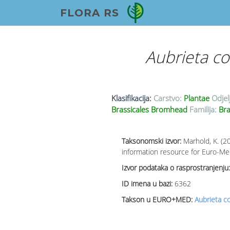
FLORA RS
Aubrieta c
Klasifikacija:
Carstvo:
Plantae
Odjel
Brassicales Bromhead
Familija:
Bra
Taksonomski izvor:
Marhold, K. (2
information resource for Euro-Med
Izvor podataka o rasprostranjenju:
ID imena u bazi:
6362
Takson u EURO+MED:
Aubrieta co