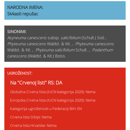
NARODNA IMENA:
Sivkasti repušac
SINONIMI:
Asyneuma canescens
subsp.
salicifolium
(Schult.) Soó ,
Phyteuma canescens
Waldst. & Kit. ,
Phyteuma canescens
Waldst. & Kit. ,
Phyteuma salicifolium
Schult. ,
Podanthum
canescens
(Waldst. & Kit.) Boiss.
UGROŽENOST:
Na "Crvenoj listi" RS: DA
Globalna Crvena lista (IUCN kategorija 2020): Nema
Evropska Crvena lista (IUCN kategorija 2020): Nema
Kategorija ugroženosti u Federaciji BiH: EN
Crvena lista Srbije: Nema
Crvena lista Hrvatske: Nema