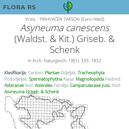
FLORA RS
Vrsta
|
PRIHVAĆEN TAKSON [Euro+Med]
Asyneuma canescens
(Waldst. & Kit.) Griseb. &
Schenk
in Arch. Naturgesch. 18(1): 335. 1852
Klasifikacija:
Carstvo:
Plantae
Odjeljak:
Tracheophyta
Pododjeljak:
Spermatophytina
Klasa:
Magnoliopsida
Nadred:
Asteranae
Red:
Asterales
Familija:
Campanulaceae Juss.
Rod:
Asyneuma Griseb. & Schenk