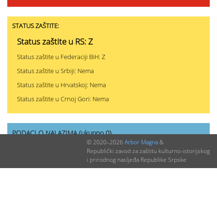
STATUS ZAŠTITE:
Status zaštite u RS: Z
Status zaštite u Federaciji BiH: Z
Status zaštite u Srbiji: Nema
Status zaštite u Hrvatskoj: Nema
Status zaštite u Crnoj Gori: Nema
PODACI O NALAZIMA (ukupno 0)
© 2020–2026
Arbor Magna
&
Republički zavod za zaštitu kulturno-istorijskog
Nepublikovanih nalaza:
0
i prirodnog nasljeđa Republike Srpske
Publikovanih nalaza:
0