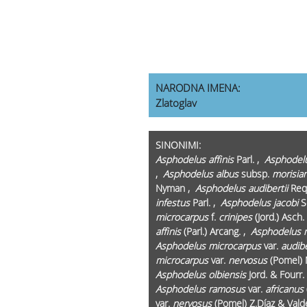
NARODNA IMENA:
Zlatoglav
SINONIMI:
Asphodelus affinis
Parl. ,
Asphodelu
,
Asphodelus albus
subsp.
morisia
Nyman ,
Asphodelus audibertii
Req.
infestus
Parl. ,
Asphodelus jacobi
S
microcarpus
f.
crinipes
(Jord.) Asch
affinis
(Parl.) Arcang. ,
Asphodelus 
Asphodelus microcarpus
var.
audibe
microcarpus
var.
nervosus
(Pomel) 
Asphodelus olbiensis
Jord. & Fourr.
Asphodelus ramosus
var.
africanus
var.
nervosus
(Pomel) Z.Díaz & Val