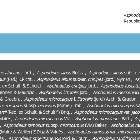
Asphode
Republic
s africanus
Jord. ,
Asphodelus albus
Boiss. ,
Asphodelus albus
subsp.
nus
(Parl.) K.Richt. ,
Asphodelus albus
subvar.
crinipes
(Jord.) Nyman ,
As
 ex Schult. & Schult.f. ,
Asphodelus crinipes
Jord. ,
Asphodelus fuscatu
ennen & Mauricio ,
Asphodelus littoralis
Jord. ,
Asphodelus messeniac
. & Graebn. ,
Asphodelus microcarpus
f.
littoralis
(Jord.) Asch. & Graebn. 
microcarpus
subsp.
nervosus
(Pomel) Trab. ,
Asphodelus microcarpus
va
rtii
(Req. ex Schult. & Schult.f.) Briq. ,
Asphodelus microcarpus
var.
jaco
Maire ,
Asphodelus microcarpus
Viv. ,
Asphodelus morisianus
Parl. ,
As
 ,
Asphodelus ramosus
subsp.
microcarpus
(Viv.) Baker ,
Asphodelus r
(Maire & Weiller) Z.Díaz & Valdés ,
Asphodelus ramosus
var.
microcarpu
dés ,
Asphodelus stoechadensis
Jord. & Fourr. ,
Asphodelus tardiflorus
Jo