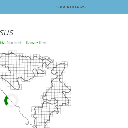
E-PRIRODA RS
sus
ida
Nadred:
Lilianae
Red: