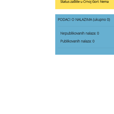
Status zaštite u Crnoj Gori: Nema
PODACI O NALAZIMA (ukupno 0)
Nepublikovanih nalaza:
0
Publikovanih nalaza:
0