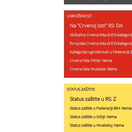
UGROŽENOST:
Na "Crvenoj listi" RS: DA
Globalna Crvena lista (IUCN kategor
Evropska Crvena lista (IUCN kategor
Kategorija ugroženosti u Federaciji 
Crvena lista Srbije: Nema
Crvena lista Hrvatske: Nema
STATUS ZAŠTITE:
Status zaštite u RS: Z
Status zaštite u Federaciji BiH: Nema
Status zaštite u Srbiji: Nema
Status zaštite u Hrvatskoj: Nema