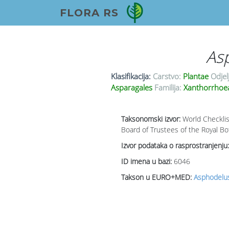
FLORA RS
As
Klasifikacija:
Carstvo:
Plantae
Odjel
Asparagales
Familija:
Xanthorrhoe
Taksonomski izvor:
World Checklis
Board of Trustees of the Royal Bo
Izvor podataka o rasprostranjenju:
ID imena u bazi:
6046
Takson u EURO+MED:
Asphodelus