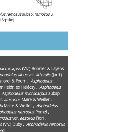
lus ramosus
subsp.
ramosus
u
i Srpskoj
microcarpus
(Viv.) Bonnier & Layens
phodelus albus
var.
littoralis
(Jord.)
s
Jord. & Fourr. ,
Asphodelus
us
Heldr. ex Halácsy ,
Asphodelus
,
Asphodelus microcarpus
subsp.
r.
africanus
Maire & Weiller ,
bi
Maire & Weiller ,
Asphodelus
phodelus nervosus
Pomel ,
amosus
var.
aestivus
Fiori ,
s
(Viv.) Duby ,
Asphodelus ramosus
rd.