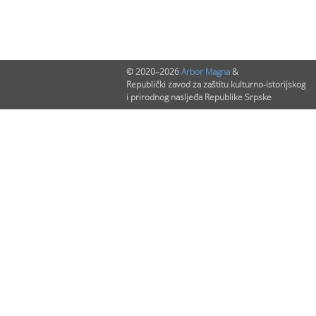
© 2020–2026
Arbor Magna
&
Republički zavod za zaštitu kulturno-istorijskog
i prirodnog nasljeđa Republike Srpske