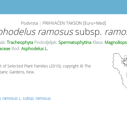
Podvrsta
|
PRIHVAĆEN TAKSON [Euro+Med]
phodelus ramosus
subsp.
ramo
jak:
Tracheophyta
Pododjeljak:
Spermatophytina
Klasa:
Magnoliops
aceae
Rod:
Asphodelus L.
t of Selected Plant Families (2010), copyright © The
tanic Gardens, Kew.
 ramosus L. subsp. ramosus