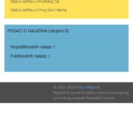
Status zaštite u Hrvatskoj: SZ
Status zaštite u Crnoj Gori: Nema
PODACI O NALAZIMA (ukupno 0)
Nepublikovanih nalaza:
0
Publikovanih nalaza:
0
© 2020–2026
Arbor Magna
&
Republički zavod za zaštitu kulturno-istorijskog
i prirodnog nasljeđa Republike Srpske