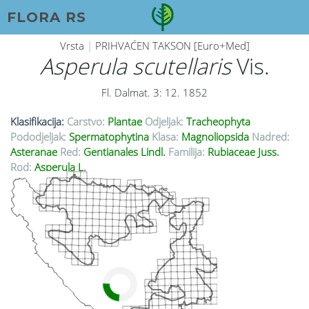
FLORA RS
Vrsta
|
PRIHVAĆEN TAKSON [Euro+Med]
Asperula scutellaris
Vis.
Fl. Dalmat. 3: 12. 1852
Klasifikacija:
Carstvo:
Plantae
Odjeljak:
Tracheophyta
Pododjeljak:
Spermatophytina
Klasa:
Magnoliopsida
Nadred:
Asteranae
Red:
Gentianales Lindl.
Familija:
Rubiaceae Juss.
Rod:
Asperula L.