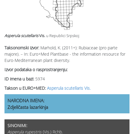
Asperula scutellaris
Vis.
u Republici Srpskoj
Taksonomski izvor:
Marhold, K. (2011+): Rubiaceae (pro parte
majore). – In: Euro+Med Plantbase - the information resource for
Euro-Mediterranean plant diversity.
Izvor podataka o rasprostranjenju:
ID imena u bazi:
5974
Takson u EURO+MED:
Asperula scutellaris Vis.
NARODNA IMENA:
Zdjeličasta lazarkinja
SINONIMI:
Asperula rupestris
(Vis.) Rchb.