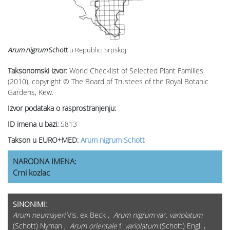
Arum nigrum
Schott
u Republici Srpskoj
Taksonomski izvor:
World Checklist of Selected Plant Families
(2010), copyright © The Board of Trustees of the Royal Botanic
Gardens, Kew.
Izvor podataka o rasprostranjenju:
ID imena u bazi:
5813
Takson u EURO+MED:
Arum nigrum Schott
NARODNA IMENA:
Crni kozlac
SINONIMI:
Arum neumayeri
Vis. ex Beck ,
Arum nigrum
var.
variolatum
(Schott) Nyman ,
Arum orientale
f.
variolatum
(Schott) Engl. ,