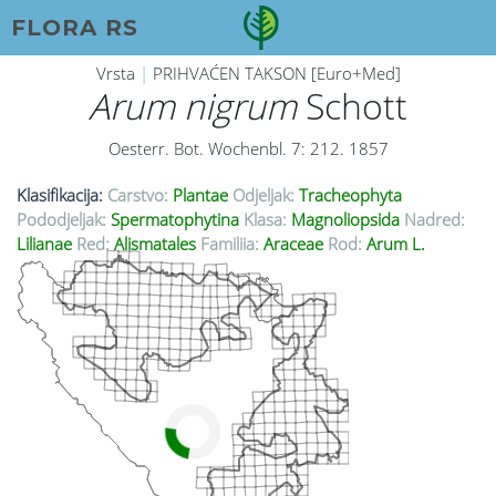
FLORA RS
Vrsta
|
PRIHVAĆEN TAKSON [Euro+Med]
Arum nigrum
Schott
Oesterr. Bot. Wochenbl. 7: 212. 1857
Klasifikacija:
Carstvo:
Plantae
Odjeljak:
Tracheophyta
Pododjeljak:
Spermatophytina
Klasa:
Magnoliopsida
Nadred:
Lilianae
Red:
Alismatales
Familija:
Araceae
Rod:
Arum L.