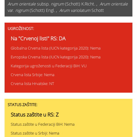
Arum orientale
subsp.
nigrum
(Schott) K.Richt. ,
Arum orientale
var.
nigrum
(Schott) Engl. ,
Arum variolatum
Schott
UGROŽENOST:
Na "Crvenoj listi" RS: DA
Globalna Crvena lista (IUCN kategorija 2020): Nema
Evropska Crvena lista (IUCN kategorija 2020): Nema
Kategorija ugroženosti u Federaciji BiH: VU
Crvena lista Srbije: Nema
Crvena lista Hrvatske: NT
STATUS ZAŠTITE:
Status zaštite u RS: Z
Status zaštite u Federaciji BiH: Nema
Status zaštite u Srbiji: Nema