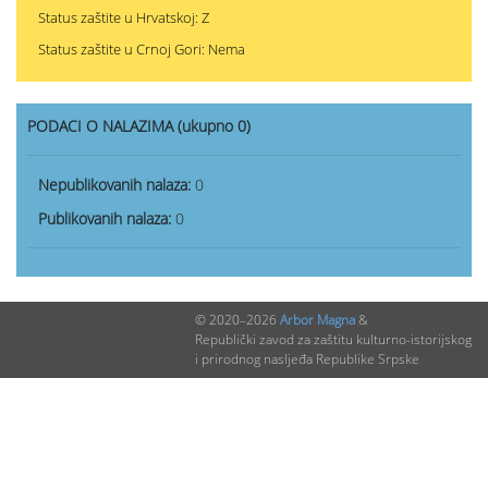
Status zaštite u Hrvatskoj: Z
Status zaštite u Crnoj Gori: Nema
PODACI O NALAZIMA (ukupno 0)
Nepublikovanih nalaza:
0
Publikovanih nalaza:
0
© 2020–2026
Arbor Magna
&
Republički zavod za zaštitu kulturno-istorijskog
i prirodnog nasljeđa Republike Srpske