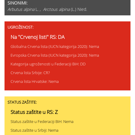
SINONIMI:
Arbutus alpina
L. ,
Arctous alpina
(L.) Nied.
UGROŽENOST:
Na "Crvenoj listi" RS: DA
Globalna Crvena lista (IUCN kategorija 2020): Nema
Evropska Crvena lista (IUCN kategorija 2020): Nema
Kategorija ugroženosti u Federaciji BiH: DD
Crvena lista Srbije: CR?
Crvena lista Hrvatske: Nema
STATUS ZAŠTITE:
Status zaštite u RS: Z
Status zaštite u Federaciji BiH: Nema
Status zaštite u Srbiji: Nema