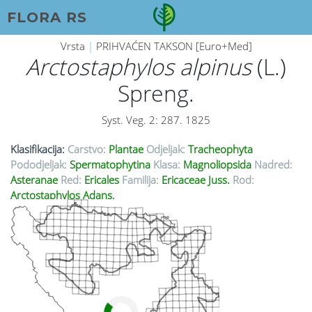
FLORA RS
Vrsta
|
PRIHVAĆEN TAKSON [Euro+Med]
Arctostaphylos alpinus
(L.)
Spreng.
Syst. Veg. 2: 287. 1825
Klasifikacija:
Carstvo:
Plantae
Odjeljak:
Tracheophyta
Pododjeljak:
Spermatophytina
Klasa:
Magnoliopsida
Nadred:
Asteranae
Red:
Ericales
Familija:
Ericaceae Juss.
Rod:
Arctostaphylos Adans.