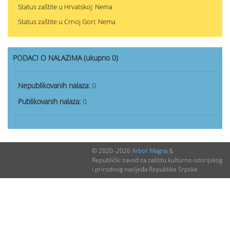
Status zaštite u Hrvatskoj: Nema
Status zaštite u Crnoj Gori: Nema
PODACI O NALAZIMA (ukupno 0)
Nepublikovanih nalaza:
0
Publikovanih nalaza:
0
© 2020–2026
Arbor Magna
&
Republički zavod za zaštitu kulturno-istorijskog
i prirodnog nasljeđa Republike Srpske