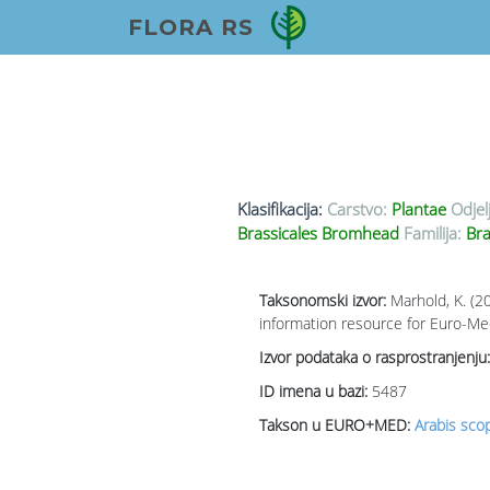
FLORA RS
Klasifikacija:
Carstvo:
Plantae
Odjel
Brassicales Bromhead
Familija:
Bra
Taksonomski izvor:
Marhold, K. (2
information resource for Euro-Med
Izvor podataka o rasprostranjenju:
ID imena u bazi:
5487
Takson u EURO+MED:
Arabis scop