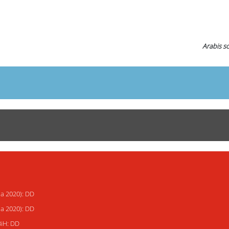
Arabis s
ja 2020): DD
ja 2020): DD
BiH: DD