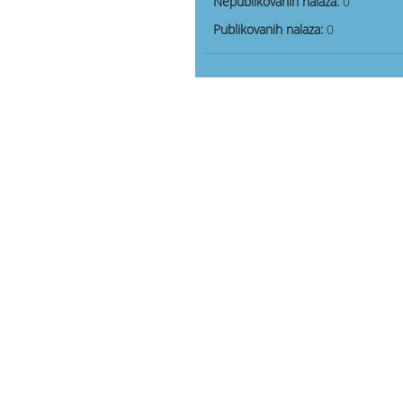
Nepublikovanih nalaza:
0
Publikovanih nalaza:
0