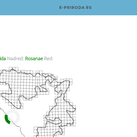
E-PRIRODA RS
ida
Nadred:
Rosanae
Red: