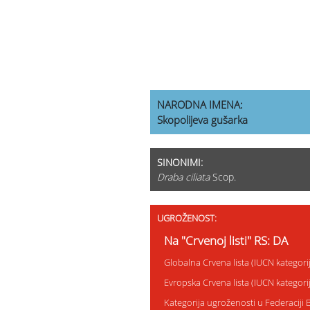
NARODNA IMENA:
Skopolijeva gušarka
SINONIMI:
Draba ciliata
Scop.
UGROŽENOST:
Na "Crvenoj listi" RS: DA
Globalna Crvena lista (IUCN kategori
Evropska Crvena lista (IUCN kategori
Kategorija ugroženosti u Federaciji 