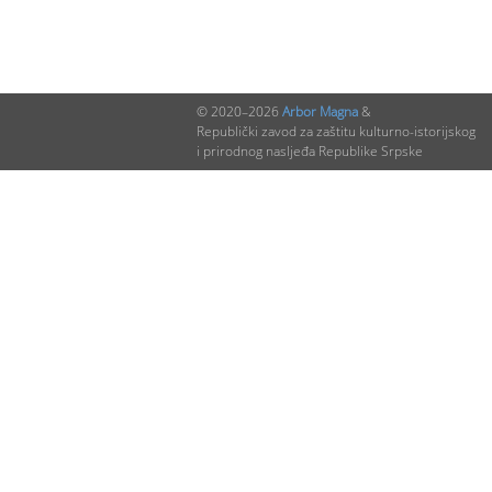
© 2020–2026
Arbor Magna
&
Republički zavod za zaštitu kulturno-istorijskog
i prirodnog nasljeđa Republike Srpske