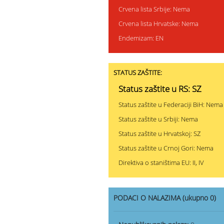
Crvena lista Srbije: Nema
Crvena lista Hrvatske: Nema
Endemizam: EN
STATUS ZAŠTITE:
Status zaštite u RS: SZ
Status zaštite u Federaciji BiH: Nema
Status zaštite u Srbiji: Nema
Status zaštite u Hrvatskoj: SZ
Status zaštite u Crnoj Gori: Nema
Direktiva o staništima EU: II, IV
PODACI O NALAZIMA (ukupno 0)