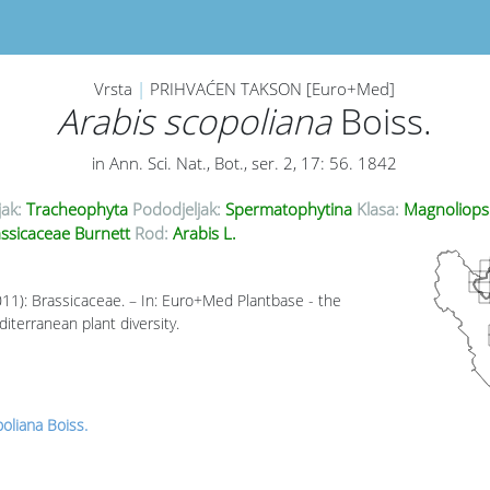
Vrsta
|
PRIHVAĆEN TAKSON [Euro+Med]
Arabis scopoliana
Boiss.
in Ann. Sci. Nat., Bot., ser. 2, 17: 56. 1842
jak:
Tracheophyta
Pododjeljak:
Spermatophytina
Klasa:
Magnoliops
ssicaceae Burnett
Rod:
Arabis L.
011): Brassicaceae. – In: Euro+Med Plantbase - the
iterranean plant diversity.
oliana Boiss.