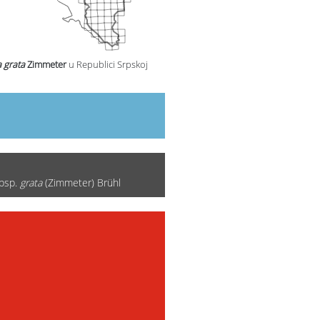
 grata
Zimmeter
u Republici Srpskoj
bsp.
grata
(Zimmeter) Brühl