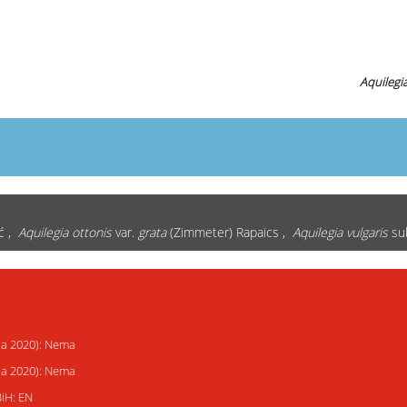
Aquilegia
ć ,
Aquilegia ottonis
var.
grata
(Zimmeter) Rapaics ,
Aquilegia vulgaris
su
ija 2020): Nema
ija 2020): Nema
BiH: EN