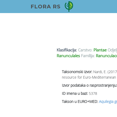
FLORA RS
Klasifikacija:
Carstvo:
Plantae
Odjel
Ranunculales
Familija:
Ranunculace
Taksonomski izvor:
Nardi, E. (201
resource for Euro-Mediterranean p
Izvor podataka o rasprostranjenju:
ID imena u bazi:
5378
Takson u EURO+MED:
Aquilegia 