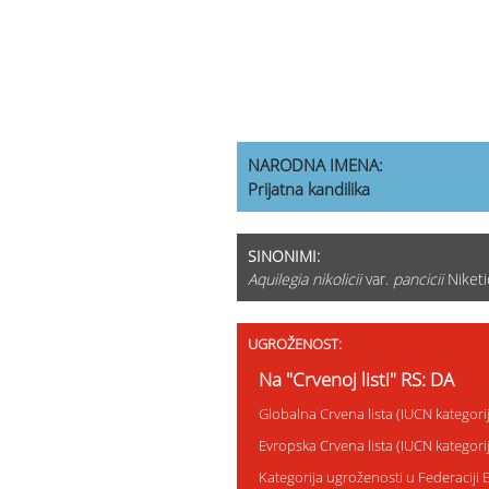
NARODNA IMENA:
Prijatna kandilika
SINONIMI:
Aquilegia nikolicii
var.
pancicii
Niketi
UGROŽENOST:
Na "Crvenoj listi" RS: DA
Globalna Crvena lista (IUCN kategor
Evropska Crvena lista (IUCN kategor
Kategorija ugroženosti u Federaciji 