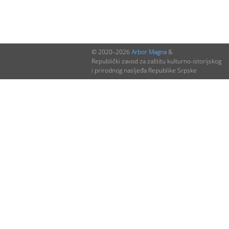
© 2020–2026
Arbor Magna
&
Republički zavod za zaštitu kulturno-istorijskog
i prirodnog nasljeđa Republike Srpske