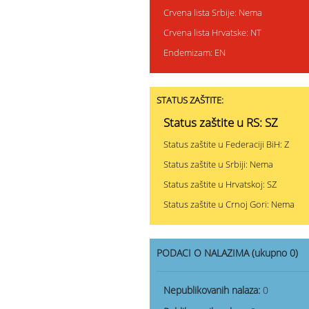
Crvena lista Srbije: Nema
Crvena lista Hrvatske: NT
Endemizam: EN
STATUS ZAŠTITE:
Status zaštite u RS: SZ
Status zaštite u Federaciji BiH: Z
Status zaštite u Srbiji: Nema
Status zaštite u Hrvatskoj: SZ
Status zaštite u Crnoj Gori: Nema
PODACI O NALAZIMA (ukupno 0)
Nepublikovanih nalaza:
0