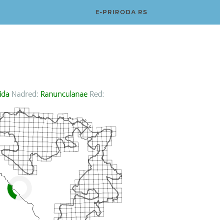
E-PRIRODA RS
ida
Nadred:
Ranunculanae
Red: