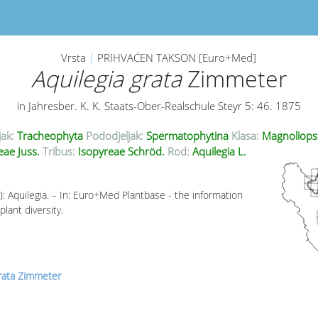
Vrsta
|
PRIHVAĆEN TAKSON [Euro+Med]
Aquilegia grata
Zimmeter
in Jahresber. K. K. Staats-Ober-Realschule Steyr 5: 46. 1875
jak:
Tracheophyta
Pododjeljak:
Spermatophytina
Klasa:
Magnoliops
ae Juss.
Tribus:
Isopyreae Schröd.
Rod:
Aquilegia L.
7): Aquilegia. – In: Euro+Med Plantbase - the information
lant diversity.
grata Zimmeter