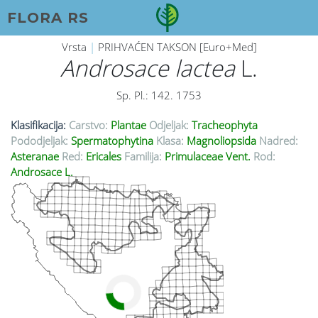
FLORA RS
Vrsta
|
PRIHVAĆEN TAKSON [Euro+Med]
Androsace lactea
L.
Sp. Pl.: 142. 1753
Klasifikacija:
Carstvo:
Plantae
Odjeljak:
Tracheophyta
Pododjeljak:
Spermatophytina
Klasa:
Magnoliopsida
Nadred:
Asteranae
Red:
Ericales
Familija:
Primulaceae Vent.
Rod:
Androsace L.