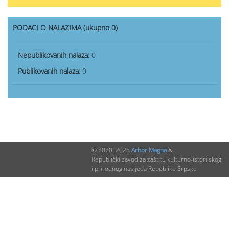
PODACI O NALAZIMA (ukupno 0)
Nepublikovanih nalaza:
0
Publikovanih nalaza:
0
© 2020–2026
Arbor Magna
&
Republički zavod za zaštitu kulturno-istorijskog
i prirodnog nasljeđa Republike Srpske