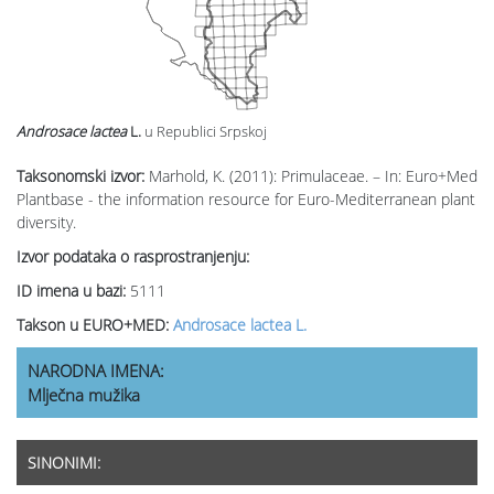
Androsace lactea
L.
u Republici Srpskoj
Taksonomski izvor:
Marhold, K. (2011): Primulaceae. – In: Euro+Med
Plantbase - the information resource for Euro-Mediterranean plant
diversity.
Izvor podataka o rasprostranjenju:
ID imena u bazi:
5111
Takson u EURO+MED:
Androsace lactea L.
NARODNA IMENA:
Mlječna mužika
SINONIMI: