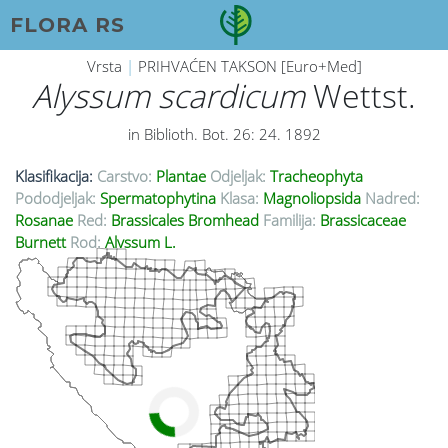
FLORA RS
Vrsta
|
PRIHVAĆEN TAKSON [Euro+Med]
Alyssum scardicum
Wettst.
in Biblioth. Bot. 26: 24. 1892
Klasifikacija:
Carstvo:
Plantae
Odjeljak:
Tracheophyta
Pododjeljak:
Spermatophytina
Klasa:
Magnoliopsida
Nadred:
Rosanae
Red:
Brassicales Bromhead
Familija:
Brassicaceae
Burnett
Rod:
Alyssum L.