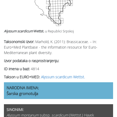
Alyssum scardicum
Wettst.
u Republici Srpskoj
Taksonomski izvor:
Marhold, K. (2011): Brassicaceae. – In:
Euro+Med Plantbase - the information resource for Euro-
Mediterranean plant diversity.
Izvor podataka o rasprostranjenju:
ID imena u bazi:
4814
Takson u EURO+MED:
Alyssum scardicum Wettst.
NARODNA IMENA:
Šarska gromotulja
SINONIMI:
Alyssum montanum
subsp.
scardicum
(Wettst.) Hayek