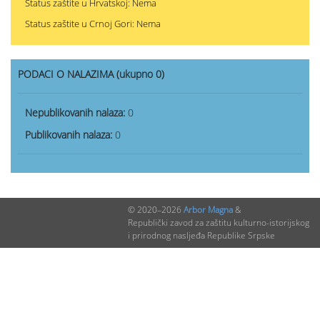
Status zaštite u Hrvatskoj: Nema
Status zaštite u Crnoj Gori: Nema
PODACI O NALAZIMA (ukupno 0)
Nepublikovanih nalaza:
0
Publikovanih nalaza:
0
© 2020–2026
Arbor Magna
&
Republički zavod za zaštitu kulturno-istorijskog
i prirodnog nasljeđa Republike Srpske