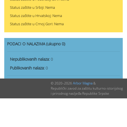
Status zaštite u Srbiji: Nema
Status zaštite u Hrvatskoj: Nema
Status zaštite u Crnoj Gori: Nema
PODACI O NALAZIMA (ukupno 0)
Nepublikovanih nalaza:
0
Publikovanih nalaza:
0
© 2020–2026
Arbor Magna
&
Republički zavod za zaštitu kulturno-istorijskog
i prirodnog nasljeđa Republike Srpske