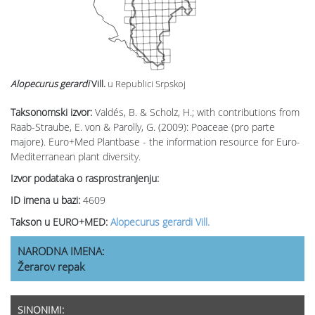
Alopecurus gerardi
Vill.
u Republici Srpskoj
Taksonomski izvor:
Valdés, B. & Scholz, H.; with contributions from
Raab-Straube, E. von & Parolly, G. (2009): Poaceae (pro parte
majore). Euro+Med Plantbase - the information resource for Euro-
Mediterranean plant diversity.
Izvor podataka o rasprostranjenju:
ID imena u bazi:
4609
Takson u EURO+MED:
Alopecurus gerardi Vill.
NARODNA IMENA:
Žerarov repak
SINONIMI: