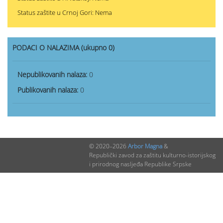
Status zaštite u Crnoj Gori: Nema
PODACI O NALAZIMA (ukupno 0)
Nepublikovanih nalaza:
0
Publikovanih nalaza:
0
© 2020–2026
Arbor Magna
&
Republički zavod za zaštitu kulturno-istorijskog
i prirodnog nasljeđa Republike Srpske