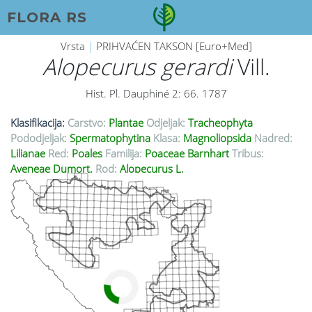
FLORA RS
Vrsta
|
PRIHVAĆEN TAKSON [Euro+Med]
Alopecurus gerardi
Vill.
Hist. Pl. Dauphiné 2: 66. 1787
Klasifikacija:
Carstvo:
Plantae
Odjeljak:
Tracheophyta
Pododjeljak:
Spermatophytina
Klasa:
Magnoliopsida
Nadred:
Lilianae
Red:
Poales
Familija:
Poaceae Barnhart
Tribus:
Aveneae Dumort.
Rod:
Alopecurus L.