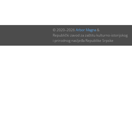
© 2020–2026
Arbor Magna
&
Republički zavod za zaštitu kulturno-istorijskog
i prirodnog nasljeđa Republike Srpske