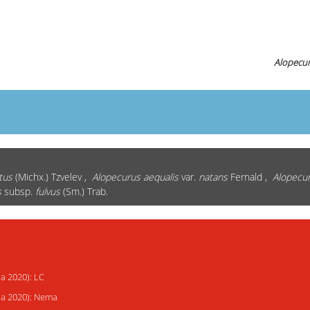
Alopecur
tus
(Michx.) Tzvelev ,
Alopecurus aequalis
var.
natans
Fernald ,
Alopecur
s
subsp.
fulvus
(Sm.) Trab.
ja 2020): LC
ija 2020): Nema