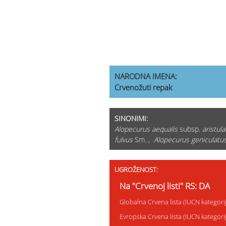
NARODNA IMENA:
Crvenožuti repak
SINONIMI:
Alopecurus aequalis
subsp.
aristula
fulvus
Sm. ,
Alopecurus geniculatu
UGROŽENOST:
Na "Crvenoj listi" RS: DA
Globalna Crvena lista (IUCN kategori
Evropska Crvena lista (IUCN kategor