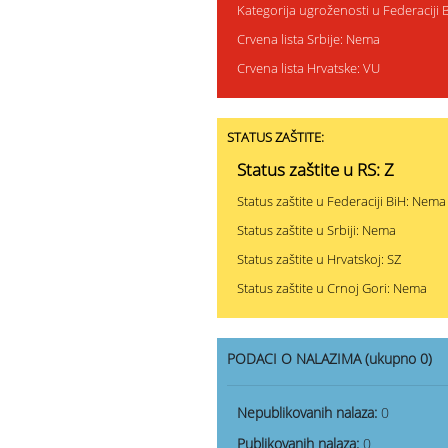
Kategorija ugroženosti u Federaciji
Crvena lista Srbije: Nema
Crvena lista Hrvatske: VU
STATUS ZAŠTITE:
Status zaštite u RS: Z
Status zaštite u Federaciji BiH: Nema
Status zaštite u Srbiji: Nema
Status zaštite u Hrvatskoj: SZ
Status zaštite u Crnoj Gori: Nema
PODACI O NALAZIMA (ukupno 0)
Nepublikovanih nalaza:
0
Publikovanih nalaza:
0