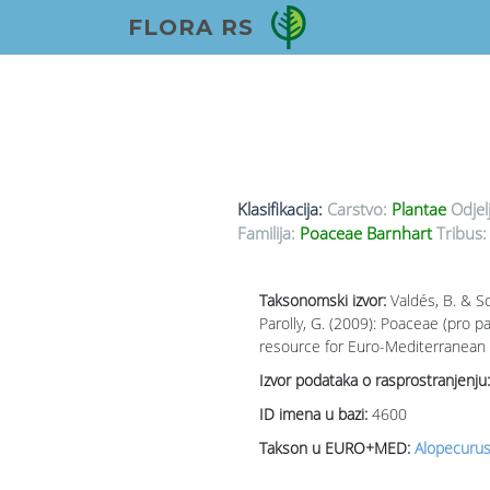
FLORA RS
Klasifikacija:
Carstvo:
Plantae
Odjel
Familija:
Poaceae Barnhart
Tribus:
Taksonomski izvor:
Valdés, B. & S
Parolly, G. (2009): Poaceae (pro 
resource for Euro-Mediterranean p
Izvor podataka o rasprostranjenju:
ID imena u bazi:
4600
Takson u EURO+MED:
Alopecurus