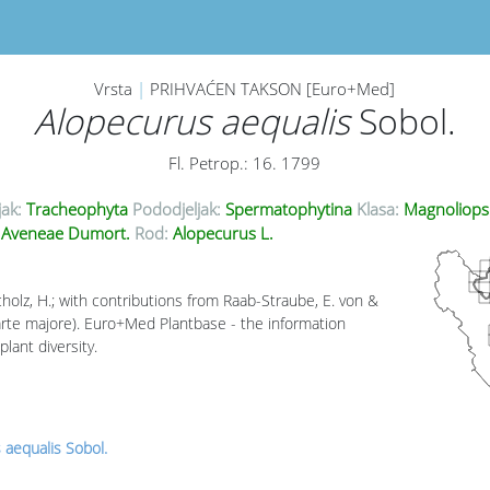
Vrsta
|
PRIHVAĆEN TAKSON [Euro+Med]
Alopecurus aequalis
Sobol.
Fl. Petrop.: 16. 1799
jak:
Tracheophyta
Pododjeljak:
Spermatophytina
Klasa:
Magnoliops
Aveneae Dumort.
Rod:
Alopecurus L.
cholz, H.; with contributions from Raab-Straube, E. von &
parte majore). Euro+Med Plantbase - the information
lant diversity.
 aequalis Sobol.