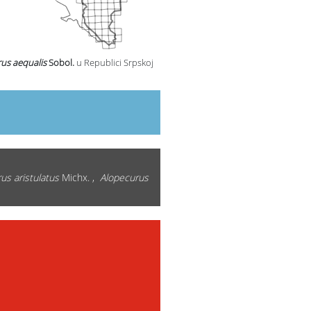
us aequalis
Sobol.
u Republici Srpskoj
us aristulatus
Michx. ,
Alopecurus