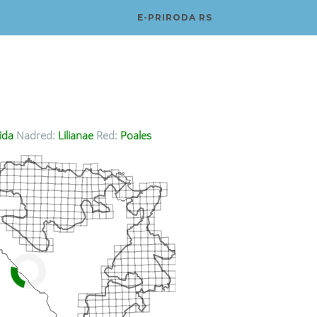
E-PRIRODA RS
ida
Nadred:
Lilianae
Red:
Poales