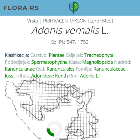
FLORA RS
Vrsta
|
PRIHVAĆEN TAKSON [Euro+Med]
Adonis vernalis
L.
Sp. Pl.: 547. 1753
Klasifikacija:
Carstvo:
Plantae
Odjeljak:
Tracheophyta
Pododjeljak:
Spermatophytina
Klasa:
Magnoliopsida
Nadred:
Ranunculanae
Red:
Ranunculales
Familija:
Ranunculaceae
Juss.
Tribus:
Adonideae Kunth
Rod:
Adonis L.