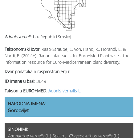
Adonis vernalis
L.
u Republici Srpskoj
Taksonomski izvor:
Raab-Straube, E. von, Hand, R., Hörandl, E. &
Nardi, E. (2014+): Ranunculaceae. – In: Euro+Med Plantbase - the
information resource for Euro-Mediterranean plant diversity.
Izvor podataka o rasprostranjenju:
ID imena u bazi:
3649
Takson u EURO+MED:
Adonis vernalis L.
NARODNA IMENA:
Gorocvijet
SINONIMI:
Adonanthe vernalis
(L.) Spach ,
Chrysocyathus vernalis
(L.)