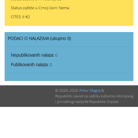
Status zaštite u Crnoj Gori: Nema
CITES: II #2
PODACI O NALAZIMA (ukupno 0)
Nepublikovanih nalaza:
0
Publikovanih nalaza:
0
© 2020–2026
Arbor Magna
&
Republički zavod za zaštitu kulturno-istorijskog
i prirodnog nasljeđa Republike Srpske