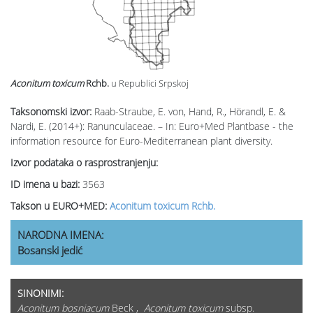
Aconitum toxicum
Rchb.
u Republici Srpskoj
Taksonomski izvor:
Raab-Straube, E. von, Hand, R., Hörandl, E. &
Nardi, E. (2014+): Ranunculaceae. – In: Euro+Med Plantbase - the
information resource for Euro-Mediterranean plant diversity.
Izvor podataka o rasprostranjenju:
ID imena u bazi:
3563
Takson u EURO+MED:
Aconitum toxicum Rchb.
NARODNA IMENA:
Bosanski jedić
SINONIMI:
Aconitum bosniacum
Beck ,
Aconitum toxicum
subsp.