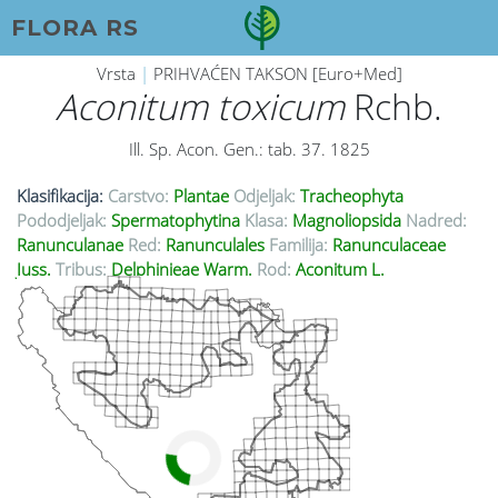
FLORA RS
Vrsta
|
PRIHVAĆEN TAKSON [Euro+Med]
Aconitum toxicum
Rchb.
Ill. Sp. Acon. Gen.: tab. 37. 1825
Klasifikacija:
Carstvo:
Plantae
Odjeljak:
Tracheophyta
Pododjeljak:
Spermatophytina
Klasa:
Magnoliopsida
Nadred:
Ranunculanae
Red:
Ranunculales
Familija:
Ranunculaceae
Juss.
Tribus:
Delphinieae Warm.
Rod:
Aconitum L.