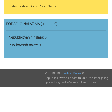
Status zaštite u Crnoj Gori: Nema
PODACI O NALAZIMA (ukupno 0)
Nepublikovanih nalaza:
0
Publikovanih nalaza:
0
© 2020–2026
Arbor Magna
&
Republički zavod za zaštitu kulturno-istorijskog
i prirodnog nasljeđa Republike Srpske