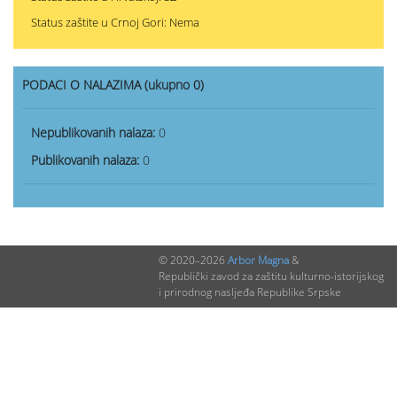
Status zaštite u Crnoj Gori: Nema
PODACI O NALAZIMA (ukupno 0)
Nepublikovanih nalaza:
0
Publikovanih nalaza:
0
© 2020–2026
Arbor Magna
&
Republički zavod za zaštitu kulturno-istorijskog
i prirodnog nasljeđa Republike Srpske