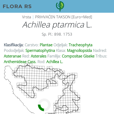
FLORA RS
Vrsta
|
PRIHVAĆEN TAKSON [Euro+Med]
Achillea ptarmica
L.
Sp. Pl.: 898. 1753
Klasifikacija:
Carstvo:
Plantae
Odjeljak:
Tracheophyta
Pododjeljak:
Spermatophytina
Klasa:
Magnoliopsida
Nadred:
Asteranae
Red:
Asterales
Familija:
Compositae Giseke
Tribus:
Anthemideae Cass.
Rod:
Achillea L.