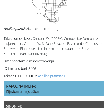
Achillea ptarmica
L.
u Republici Srpskoj
Taksonomski izvor:
Greuter, W. (2006+): Compositae (pro parte
majore). – In: Greuter, W. & Raab-Straube, E. von (ed.): Compositae.
Euro+Med Plantbase - the information resource for Euro-
Mediterranean plant diversity.
Izvor podataka o rasprostranjenju:
ID imena u bazi:
3406
Takson u EURO+MED:
Achillea ptarmica L.
NARODNA IMENA:
Kijavičasta hajdučica
SINONIMI: