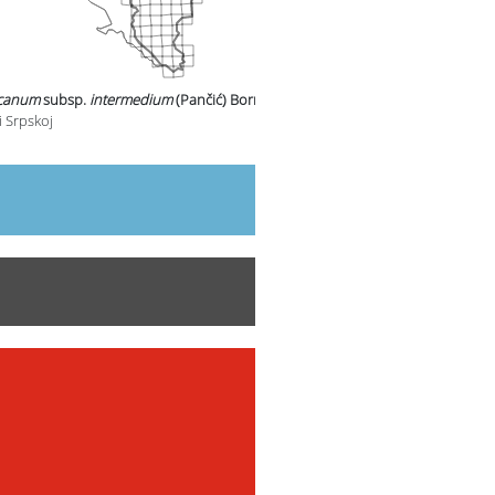
rcanum
subsp.
intermedium
(Pančić) Bornm.
u
i Srpskoj