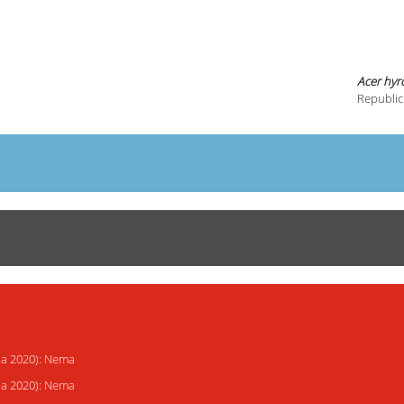
Acer hy
Republic
ija 2020): Nema
ija 2020): Nema