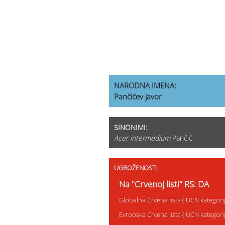
NARODNA IMENA:
Pančićev javor
SINONIMI:
Acer intermedium
Pančić
UGROŽENOST:
Na "Crvenoj listi" RS: DA
Globalna Crvena lista (IUCN kategor
Evropska Crvena lista (IUCN kategor