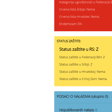
Kategorija ugroženosti u Federaciji 
Crvena lista Srbije: Nema
Crvena lista Hrvatske: Nema
Endemizam: EN
STATUS ZAŠTITE:
Status zaštite u RS: Z
Status zaštite u Federaciji BiH: Z
Status zaštite u Srbiji: Z
Status zaštite u Hrvatskoj: Nema
Status zaštite u Crnoj Gori: Nema
PODACI O NALAZIMA (ukupno 0)
Nepublikovanih nalaza:
0