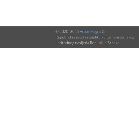
© 2020–2026
Arbor Magna
&
Republički zavod za zaštitu kulturno-istorijskog
i prirodnog nasljeđa Republike Srpske