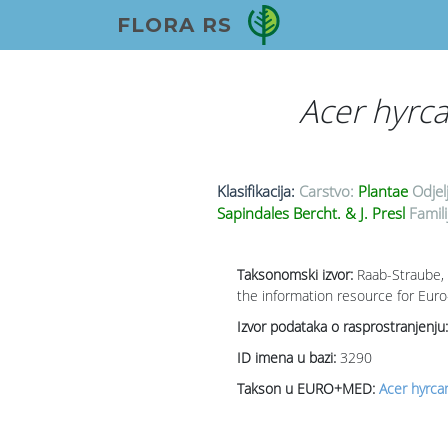
FLORA RS
Acer hyr
Klasifikacija:
Carstvo:
Plantae
Odjel
Sapindales Bercht. & J. Presl
Famili
Taksonomski izvor:
Raab-Straube, 
the information resource for Euro
Izvor podataka o rasprostranjenju:
ID imena u bazi:
3290
Takson u EURO+MED:
Acer hyrca