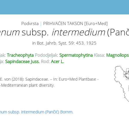
Podvrsta
|
PRIHVAĆEN TAKSON [Euro+Med]
canum
subsp.
intermedium
(Panč
in Bot. Jahrb. Syst. 59: 453. 1925
jak:
Tracheophyta
Pododjeljak:
Spermatophytina
Klasa:
Magnoliops
ja:
Sapindaceae Juss.
Rod:
Acer L.
E. von (2018): Sapindaceae. – In: Euro+Med Plantbase -
-Mediterranean plant diversity.
num subsp. intermedium (Pančić) Bornm.