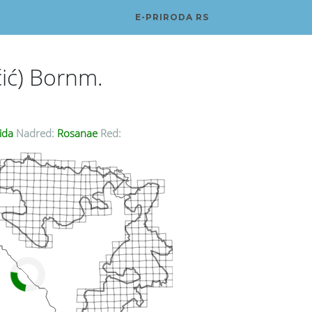
E-PRIRODA RS
ić) Bornm.
ida
Nadred:
Rosanae
Red: