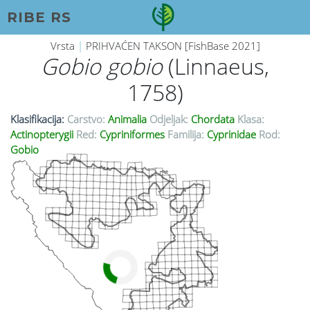
RIBE RS
Vrsta
|
PRIHVAĆEN TAKSON [FishBase 2021]
Gobio gobio
(Linnaeus,
1758)
Klasifikacija:
Carstvo:
Animalia
Odjeljak:
Chordata
Klasa:
Actinopterygii
Red:
Cypriniformes
Familija:
Cyprinidae
Rod:
Gobio