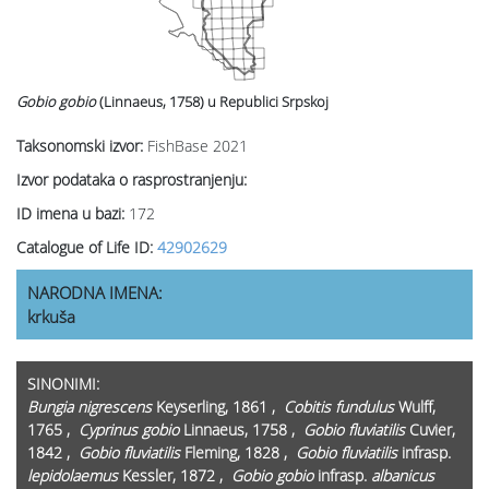
Gobio gobio
(Linnaeus, 1758)
u Republici Srpskoj
Taksonomski izvor:
FishBase 2021
Izvor podataka o rasprostranjenju:
ID imena u bazi:
172
Catalogue of Life ID:
42902629
NARODNA IMENA:
krkuša
SINONIMI:
Bungia nigrescens
Keyserling, 1861 ,
Cobitis fundulus
Wulff,
1765 ,
Cyprinus gobio
Linnaeus, 1758 ,
Gobio fluviatilis
Cuvier,
1842 ,
Gobio fluviatilis
Fleming, 1828 ,
Gobio fluviatilis
infrasp.
lepidolaemus
Kessler, 1872 ,
Gobio gobio
infrasp.
albanicus