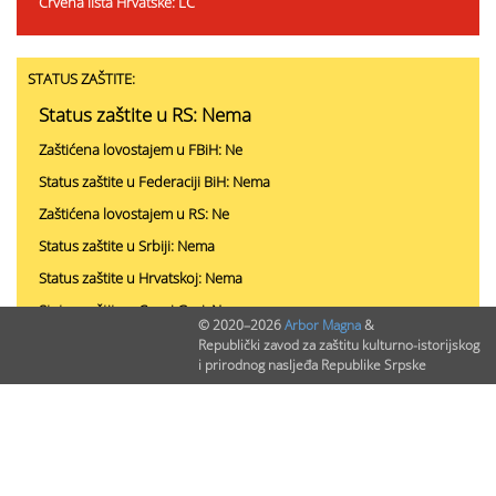
Crvena lista Hrvatske: LC
STATUS ZAŠTITE:
Status zaštite u RS: Nema
Zaštićena lovostajem u FBiH: Ne
Status zaštite u Federaciji BiH: Nema
Zaštićena lovostajem u RS: Ne
Status zaštite u Srbiji: Nema
Status zaštite u Hrvatskoj: Nema
Status zaštite u Crnoj Gori: Nema
© 2020–2026
Arbor Magna
&
Republički zavod za zaštitu kulturno-istorijskog
i prirodnog nasljeđa Republike Srpske
PODACI O NALAZIMA (ukupno 0)
Nepublikovanih nalaza:
0
Publikovanih nalaza:
0