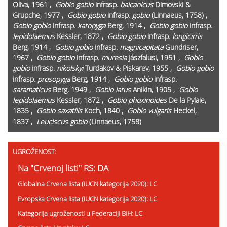
Oliva, 1961 ,
Gobio gobio
infrasp.
balcanicus
Dimovski &
Grupche, 1977 ,
Gobio gobio
infrasp.
gobio
(Linnaeus, 1758) ,
Gobio gobio
infrasp.
katopyga
Berg, 1914 ,
Gobio gobio
infrasp.
lepidolaemus
Kessler, 1872 ,
Gobio gobio
infrasp.
longicirris
Berg, 1914 ,
Gobio gobio
infrasp.
magnicapitata
Gundriser,
1967 ,
Gobio gobio
infrasp.
muresia
Jászfalusi, 1951 ,
Gobio
gobio
infrasp.
nikolskyi
Turdakov & Piskarev, 1955 ,
Gobio gobio
infrasp.
prosopyga
Berg, 1914 ,
Gobio gobio
infrasp.
saramaticus
Berg, 1949 ,
Gobio latus
Anikin, 1905 ,
Gobio
lepidolaemus
Kessler, 1872 ,
Gobio phoxinoides
De la Pylaie,
1835 ,
Gobio saxatilis
Koch, 1840 ,
Gobio vulgaris
Heckel,
1837 ,
Leuciscus gobio
(Linnaeus, 1758)
UGROŽENOST:
Na "Crvenoj listi" RS: DA
Globalna Crvena lista (IUCN kategorija 2020): LC
Evropska Crvena lista (IUCN kategorija 2020): LC
Kategorija ugroženosti u Federaciji BiH: LC