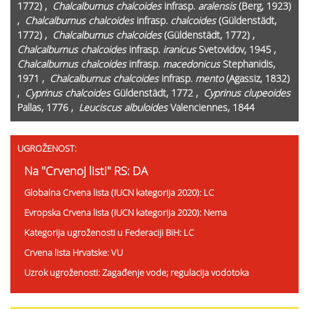
1772) ,
Chalcalburnus chalcoides
infrasp.
aralensis
(Berg, 1923)
,
Chalcalburnus chalcoides
infrasp.
chalcoides
(Güldenstädt,
1772) ,
Chalcalburnus chalcoides
(Güldenstädt, 1772) ,
Chalcalburnus chalcoides
infrasp.
iranicus
Svetovidov, 1945 ,
Chalcalburnus chalcoides
infrasp.
macedonicus
Stephanidis,
1971 ,
Chalcalburnus chalcoides
infrasp.
mento
(Agassiz, 1832)
,
Cyprinus chalcoides
Güldenstädt, 1772 ,
Cyprinus clupeoides
Pallas, 1776 ,
Leuciscus albuloides
Valenciennes, 1844
UGROŽENOST:
Na "Crvenoj listi" RS: DA
Globalna Crvena lista (IUCN kategorija 2020): LC
Evropska Crvena lista (IUCN kategorija 2020): Nema
Kategorija ugroženosti u Federaciji BiH: LC
Crvena lista Hrvatske: VU
Uzrok ugroženosti: Zagađenje vode; regulacija vodotoka