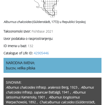
Alburnus chalcoides
(Güldenstädt, 1772)
u Republici Srpskoj
Taksonomski izvor:
FishBase 2021
Izvor podataka o rasprostranjenju:
ID imena u bazi:
132
Catalogue of Life ID:
42905446
NARODNA IMENA:
bucov, velika pliska
SINONIMI:
Alburnus chalcoides
infrasp.
aralensis
Berg, 1923 ,
Alburnus
chalcoides
infrasp.
sapancae
Battalgil, 1941 ,
Alburnus
latissimus
Kamensky, 1901 ,
Alburnus longissimus
Warpachowski, 1892 ,
Chalcalburnus calcoides
(Güldenstädt,