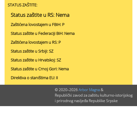
STATUS ZAŠTITE:
Status zaštite u RS: Nema
Zaštićena lovostajem u FBiH: P
Status zaštite u Federaciji BiH: Nema
Zaštićena lovostajem u RS: P
Status zaštite u Srbiji: SZ
Status zaštite u Hrvatskoj: SZ
Status zaštite u Crnoj Gori: Nema
Direktiva o staništima EU: II
Bernska konvencija: III
© 2020–2026
Arbor Magna
&
Republički zavod za zaštitu kulturno-istorijskog
i prirodnog nasljeđa Republike Srpske
PODACI O NALAZIMA (ukupno 0)
Nepublikovanih nalaza:
0
Publikovanih nalaza:
0