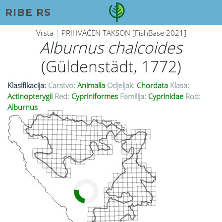
RIBE RS
Vrsta
|
PRIHVAĆEN TAKSON [FishBase 2021]
Alburnus chalcoides
(Güldenstädt, 1772)
Klasifikacija:
Carstvo:
Animalia
Odjeljak:
Chordata
Klasa:
Actinopterygii
Red:
Cypriniformes
Familija:
Cyprinidae
Rod:
Alburnus