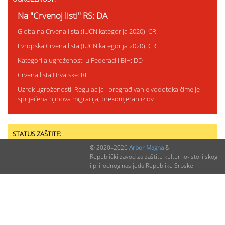
Na "Crvenoj listi" RS: DA
Globalna Crvena lista (IUCN kategorija 2020): CR
Evropska Crvena lista (IUCN kategorija 2020): CR
Kategorija ugroženosti u Federaciji BiH: DD
Crvena lista Hrvatske: RE
Uzrok ugroženosti: Regulacija i pregrađivanje vodotoka čime je
spriječena njihova migracija; prekomjeran izlov
STATUS ZAŠTITE:
© 2020–2026
Arbor Magna
&
Status zaštite u RS: SZ
Republički zavod za zaštitu kulturno-istorijskog
i prirodnog nasljeđa Republike Srpske
Zaštićena lovostajem u FBiH: Ne
Status zaštite u Federaciji BiH: Nema
Zaštićena lovostajem u RS: L
Status zaštite u Srbiji: SZ
Status zaštite u Hrvatskoj: SZ