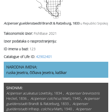
Acipenser gueldenstaedtii
Brandt & Ratzeburg, 1833
u Republici Srpskoj
Taksonomski izvor:
FishBase 2021
Izvor podataka o rasprostranjenju:
ID imena u bazi:
123
Catalogue of Life ID:
42902401
NARODNA IMENA:
ruska jesetra, čičkava jesetra, kašikar
SINONIMI:
Acipenser aculeatus
Lovetsky, 1834 ,
Acipenser brevirostris
Heckel, 1836 ,
Acipenser colchicus
Marti, 1940 ,
Acipenser
gueldenstadti
Brandt & Ratzeburg, 1833 ,
Acipenser
gueldenstadti
infrasp.
colchica
Marti, 1940 ,
Acipenser