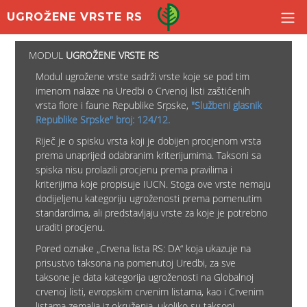
UGROŽENE VRSTE RS
MODUL
UGROŽENE VRSTE RS
Modul ugrožene vrste sadrži vrste koje se pod tim
imenom nalaze na Uredbi o Crvenoj listi zaštićenih
vrsta flore i faune Republike Srpske,
"Službeni glasnik
Republike Srpske" broj: 124/12.
Riječ je o spisku vrsta koji je dobijen procjenom vrsta
prema unaprijed odabranim kriterijumima. Taksoni sa
spiska nisu prolazili procjenu prema pravilima i
kriterijima koje propisuje IUCN. Stoga ove vrste nemaju
dodijeljenu kategoriju ugroženosti prema pomenutim
standardima, ali predstavljaju vrste za koje je potrebno
uraditi procjenu.
Pored oznake „Crvena lista RS: DA“ koja ukazuje na
prisustvo taksona na pomenutoj Uredbi, za sve
taksone je data kategorija ugroženosti na Globalnoj
crvenoj listi, evropskim crvenim listama, kao i Crvenim
listama zemalja iz okruženja, ukoliko su taksoni