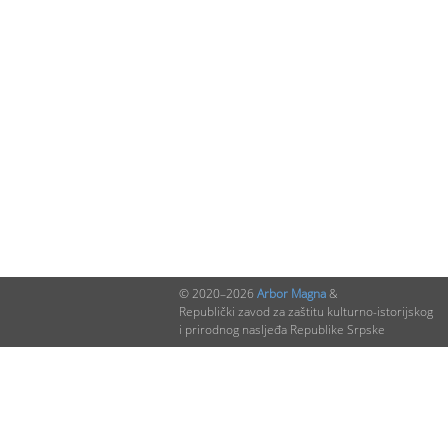
© 2020–2026
Arbor Magna
&
Republički zavod za zaštitu kulturno-istorijskog
i prirodnog nasljeđa Republike Srpske