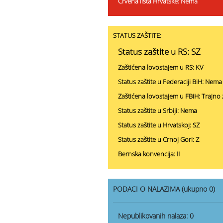
Crvena lista Hrvatske: Nema
STATUS ZAŠTITE:
Status zaštite u RS: SZ
Zaštićena lovostajem u RS: KV
Status zaštite u Federaciji BiH: Nema
Zaštićena lovostajem u FBiH: Trajno 
Status zaštite u Srbiji: Nema
Status zaštite u Hrvatskoj: SZ
Status zaštite u Crnoj Gori: Z
Bernska konvencija: II
PODACI O NALAZIMA (ukupno 0)
Nepublikovanih nalaza:
0