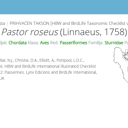
sta
|
PRIHVAĆEN TAKSON [HBW and BirdLife Taxonomic Checklist 
Pastor roseus
(Linnaeus, 1758)
ljak:
Chordata
Klasa:
Aves
Red:
Passeriformes
Familija:
Sturnidae
Po
lar, N.J., Christie, D.A., Elliott, A., Fishpool, L.D.C.,
. HBW and BirdLife International Illustrated Checklist
2: Passerines. Lynx Edicions and BirdLife International,
 UK