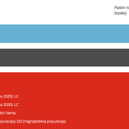
Pastor r
Srpskoj
ja 2020): LC
ja 2020): LC
 BiH: Nema
opulacija); DD (negnijezdeća populacija)