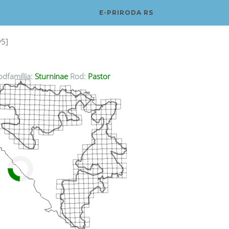
E-PRIRODA RS
v5]
dfamilija:
Sturninae
Rod:
Pastor