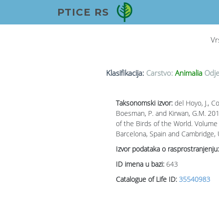
PTICE RS
Vr
Klasifikacija:
Carstvo:
Animalia
Odje
Taksonomski izvor:
del Hoyo, J., Col
Boesman, P. and Kirwan, G.M. 2016
of the Birds of the World. Volume 
Barcelona, Spain and Cambridge,
Izvor podataka o rasprostranjenju:
ID imena u bazi:
643
Catalogue of Life ID:
35540983