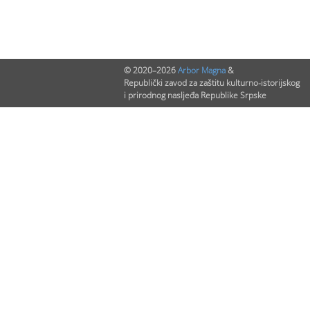
© 2020–2026
Arbor Magna
&
Republički zavod za zaštitu kulturno-istorijskog
i prirodnog nasljeđa Republike Srpske