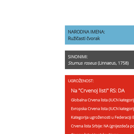
NARODNA IMENA:
Ružičasti čvorak
SINONIMI:
Sturnus roseus
(Linnaeus, 1758)
UGROŽENOST:
Na "Crvenoj listi" RS: DA
Globalna Crvena lista (IUCN kategori
Evropska Crvena lista (IUCN kategori
Kategorija ugroženosti u Federaciji
Crvena lista Srbije: NA (gnijezdeća p