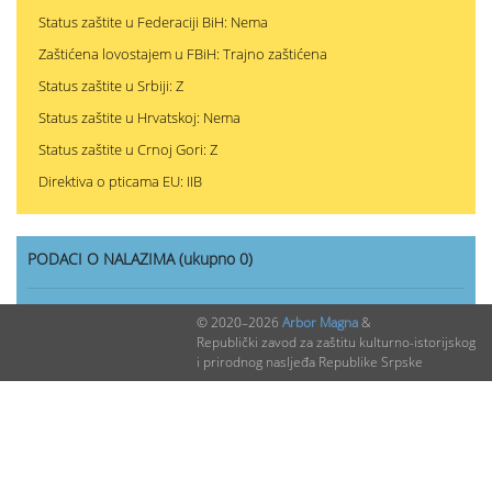
Status zaštite u Federaciji BiH: Nema
Zaštićena lovostajem u FBiH: Trajno zaštićena
Status zaštite u Srbiji: Z
Status zaštite u Hrvatskoj: Nema
Status zaštite u Crnoj Gori: Z
Direktiva o pticama EU: IIB
PODACI O NALAZIMA (ukupno 0)
Nepublikovanih nalaza:
0
© 2020–2026
Arbor Magna
&
Republički zavod za zaštitu kulturno-istorijskog
Publikovanih nalaza:
0
i prirodnog nasljeđa Republike Srpske