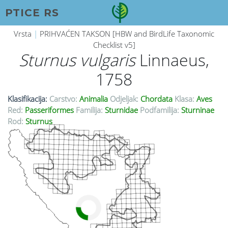
PTICE RS
Vrsta
|
PRIHVAĆEN TAKSON [HBW and BirdLife Taxonomic
Checklist v5]
Sturnus vulgaris
Linnaeus,
1758
Klasifikacija:
Carstvo:
Animalia
Odjeljak:
Chordata
Klasa:
Aves
Red:
Passeriformes
Familija:
Sturnidae
Podfamilija:
Sturninae
Rod:
Sturnus