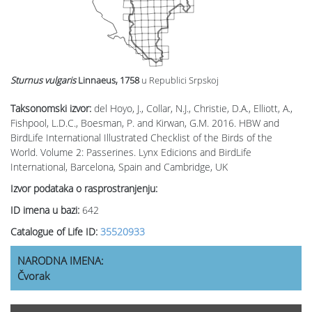
Sturnus vulgaris
Linnaeus, 1758
u Republici Srpskoj
Taksonomski izvor:
del Hoyo, J., Collar, N.J., Christie, D.A., Elliott, A.,
Fishpool, L.D.C., Boesman, P. and Kirwan, G.M. 2016. HBW and
BirdLife International Illustrated Checklist of the Birds of the
World. Volume 2: Passerines. Lynx Edicions and BirdLife
International, Barcelona, Spain and Cambridge, UK
Izvor podataka o rasprostranjenju:
ID imena u bazi:
642
Catalogue of Life ID:
35520933
NARODNA IMENA:
Čvorak