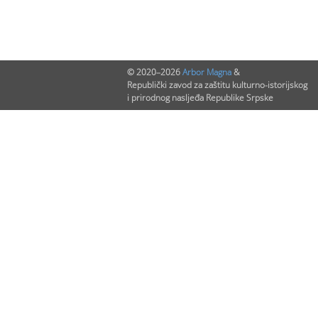
© 2020–2026
Arbor Magna
&
Republički zavod za zaštitu kulturno-istorijskog
i prirodnog nasljeđa Republike Srpske