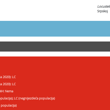
Locustel
Srpskoj
ja 2020): LC
ja 2020): LC
 BiH: Nema
opulacija); LC (negnijezdeća populacija)
 populacija)