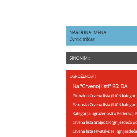
NARODNA IMENA:
Cvrčić tršćar
SINONIMI:
UGROŽENOST:
Na "Crvenoj listi" RS: DA
Globalna Crvena lista (IUCN kategori
Evropska Crvena lista (IUCN kategori
Kategorija ugroženosti u Federaciji
Crvena lista Srbije: CR (gnijezdeća p
Crvena lista Hrvatske: NT (gnijezdeća