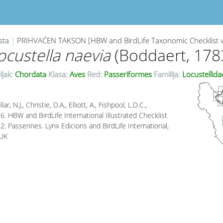
sta
|
PRIHVAĆEN TAKSON [HBW and BirdLife Taxonomic Checklist 
ocustella naevia
(Boddaert, 178
ljak:
Chordata
Klasa:
Aves
Red:
Passeriformes
Familija:
Locustellid
lar, N.J., Christie, D.A., Elliott, A., Fishpool, L.D.C.,
. HBW and BirdLife International Illustrated Checklist
2: Passerines. Lynx Edicions and BirdLife International,
 UK