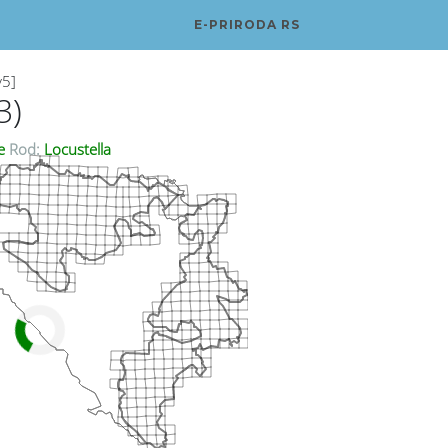
E-PRIRODA RS
v5]
3)
ae
Rod:
Locustella