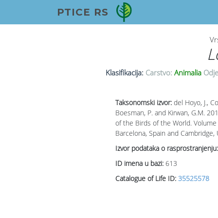
PTICE RS
Vr
L
Klasifikacija:
Carstvo:
Animalia
Odje
Taksonomski izvor:
del Hoyo, J., Col
Boesman, P. and Kirwan, G.M. 2016
of the Birds of the World. Volume 
Barcelona, Spain and Cambridge,
Izvor podataka o rasprostranjenju:
ID imena u bazi:
613
Catalogue of Life ID:
35525578