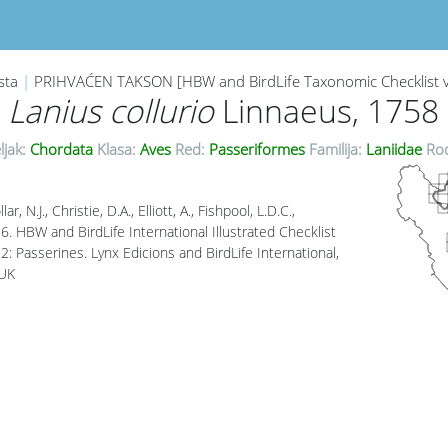
sta
|
PRIHVAĆEN TAKSON [HBW and BirdLife Taxonomic Checklist 
Lanius collurio
Linnaeus, 1758
ljak:
Chordata
Klasa:
Aves
Red:
Passeriformes
Familija:
Laniidae
Ro
lar, N.J., Christie, D.A., Elliott, A., Fishpool, L.D.C.,
. HBW and BirdLife International Illustrated Checklist
2: Passerines. Lynx Edicions and BirdLife International,
 UK