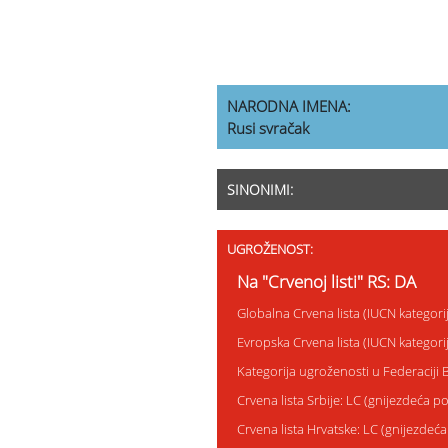
NARODNA IMENA:
Rusi svračak
SINONIMI:
UGROŽENOST:
Na "Crvenoj listi" RS: DA
Globalna Crvena lista (IUCN kategori
Evropska Crvena lista (IUCN kategori
Kategorija ugroženosti u Federaciji 
Crvena lista Srbije: LC (gnijezdeća p
Crvena lista Hrvatske: LC (gnijezdeća