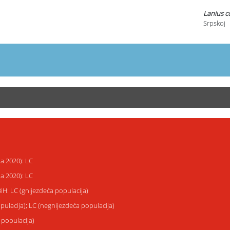
Lanius co
Srpskoj
ja 2020): LC
ja 2020): LC
BiH: LC (gnijezdeća populacija)
opulacija); LC (negnijezdeća populacija)
 populacija)