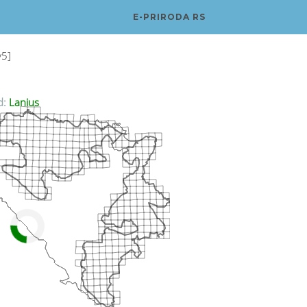
E-PRIRODA RS
v5]
d:
Lanius