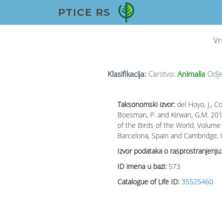
PTICE RS
Vr
Klasifikacija:
Carstvo:
Animalia
Odje
Taksonomski izvor:
del Hoyo, J., Col
Boesman, P. and Kirwan, G.M. 2016
of the Birds of the World. Volume 
Barcelona, Spain and Cambridge,
Izvor podataka o rasprostranjenju:
ID imena u bazi:
573
Catalogue of Life ID:
35525460