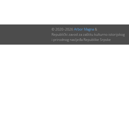
© 2020–2026
Arbor Magna
&
Republički zavod za zaštitu kulturno-istorijskog
i prirodnog nasljeđa Republike Srpske