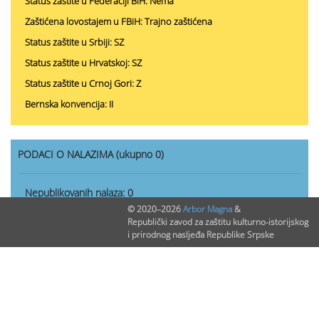
Status zaštite u Federaciji BiH: Nema
Zaštićena lovostajem u FBiH: Trajno zaštićena
Status zaštite u Srbiji: SZ
Status zaštite u Hrvatskoj: SZ
Status zaštite u Crnoj Gori: Z
Bernska konvencija: II
PODACI O NALAZIMA (ukupno 0)
Nepublikovanih nalaza:
0
© 2020–2026
Arbor Magna
&
Publikovanih nalaza:
0
Republički zavod za zaštitu kulturno-istorijskog
i prirodnog nasljeđa Republike Srpske