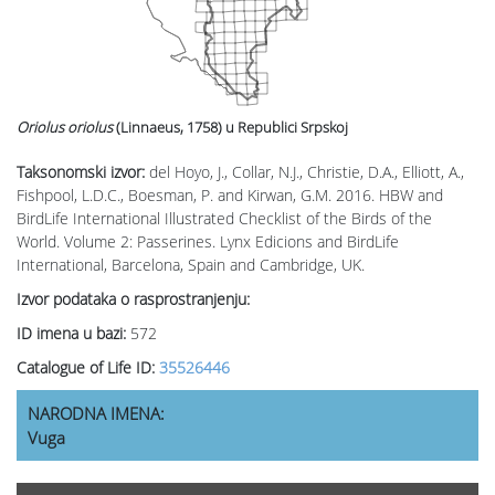
Oriolus oriolus
(Linnaeus, 1758)
u Republici Srpskoj
Taksonomski izvor:
del Hoyo, J., Collar, N.J., Christie, D.A., Elliott, A.,
Fishpool, L.D.C., Boesman, P. and Kirwan, G.M. 2016. HBW and
BirdLife International Illustrated Checklist of the Birds of the
World. Volume 2: Passerines. Lynx Edicions and BirdLife
International, Barcelona, Spain and Cambridge, UK.
Izvor podataka o rasprostranjenju:
ID imena u bazi:
572
Catalogue of Life ID:
35526446
NARODNA IMENA:
Vuga