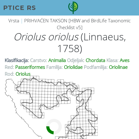
PTICE RS
Vrsta
|
PRIHVAĆEN TAKSON [HBW and BirdLife Taxonomic
Checklist v5]
Oriolus oriolus
(Linnaeus,
1758)
Klasifikacija:
Carstvo:
Animalia
Odjeljak:
Chordata
Klasa:
Aves
Red:
Passeriformes
Familija:
Oriolidae
Podfamilija:
Oriolinae
Rod:
Oriolus