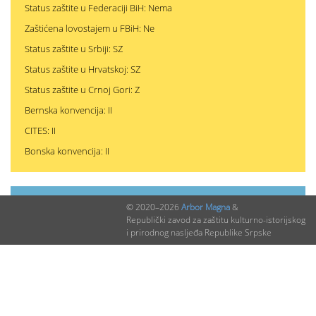
Status zaštite u Federaciji BiH: Nema
Zaštićena lovostajem u FBiH: Ne
Status zaštite u Srbiji: SZ
Status zaštite u Hrvatskoj: SZ
Status zaštite u Crnoj Gori: Z
Bernska konvencija: II
CITES: II
Bonska konvencija: II
PODACI O NALAZIMA (ukupno 0)
© 2020–2026
Arbor Magna
&
Republički zavod za zaštitu kulturno-istorijskog
i prirodnog nasljeđa Republike Srpske
Nepublikovanih nalaza:
0
Publikovanih nalaza:
0