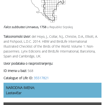
Falco subbuteo
Linnaeus, 1758
u Republici Srpskoj
Taksonomski izvor:
del Hoyo, J., Collar, N.J., Christie, D.A., Elliott, A.
and Fishpool, L.D.C. 2014. HBW and BirdLife International
Illustrated Checklist of the Birds of the World. Volume 1: Non-
passerines. Lynx Edicions and BirdLife International, Barcelona,
Spain and Cambridge, UK.
Izvor podataka o rasprostranjenju:
ID imena u bazi:
568
Catalogue of Life ID:
35517821
NARODNA IMENA:
Lastavičar