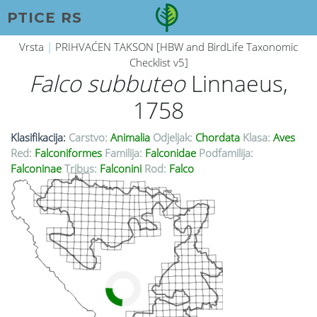
PTICE RS
Vrsta
|
PRIHVAĆEN TAKSON [HBW and BirdLife Taxonomic
Checklist v5]
Falco subbuteo
Linnaeus,
1758
Klasifikacija:
Carstvo:
Animalia
Odjeljak:
Chordata
Klasa:
Aves
Red:
Falconiformes
Familija:
Falconidae
Podfamilija:
Falconinae
Tribus:
Falconini
Rod:
Falco