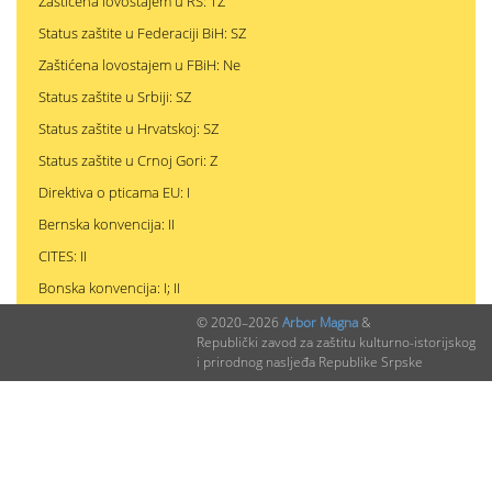
Zaštićena lovostajem u RS: TZ
Status zaštite u Federaciji BiH: SZ
Zaštićena lovostajem u FBiH: Ne
Status zaštite u Srbiji: SZ
Status zaštite u Hrvatskoj: SZ
Status zaštite u Crnoj Gori: Z
Direktiva o pticama EU: I
Bernska konvencija: II
CITES: II
Bonska konvencija: I; II
© 2020–2026
Arbor Magna
&
Republički zavod za zaštitu kulturno-istorijskog
i prirodnog nasljeđa Republike Srpske
PODACI O NALAZIMA (ukupno 0)
Nepublikovanih nalaza:
0
Publikovanih nalaza:
0