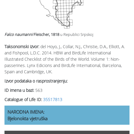
Falco naumanni
Fleischer, 1818
u Republici Srpskoj
Taksonomski izvor:
del Hoyo, J., Collar, N.J., Christie, D.A., Elliott, A.
and Fishpool, L.D.C. 2014. HBW and BirdLife International
Illustrated Checklist of the Birds of the World. Volume 1: Non-
passerines. Lynx Edicions and BirdLife International, Barcelona,
Spain and Cambridge, UK.
Izvor podataka o rasprostranjenju:
ID imena u bazi:
563
Catalogue of Life ID:
35517813
NARODNA IMENA:
Bjelonokta vjetruška