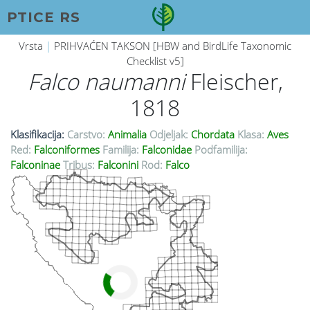
PTICE RS
Vrsta
|
PRIHVAĆEN TAKSON [HBW and BirdLife Taxonomic
Checklist v5]
Falco naumanni
Fleischer,
1818
Klasifikacija:
Carstvo:
Animalia
Odjeljak:
Chordata
Klasa:
Aves
Red:
Falconiformes
Familija:
Falconidae
Podfamilija:
Falconinae
Tribus:
Falconini
Rod:
Falco