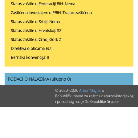
Status zaštite u Federaciji BiH: Nema
Zaštićena lovostajem u FBiH: Trajno zaštićena
Status zaštite u Srbiji: Nema
Status zaštite u Hrvatskoj: SZ
Status zaštite u Crnoj Gori: Z
Direktiva o pticama EU: I
Bernska konvencija: II
PODACI O NALAZIMA (ukupno 0)
© 2020–2026
Arbor Magna
&
Nepublikovanih nalaza:
0
Republički zavod za zaštitu kulturno-istorijskog
i prirodnog nasljeđa Republike Srpske
Publikovanih nalaza:
0