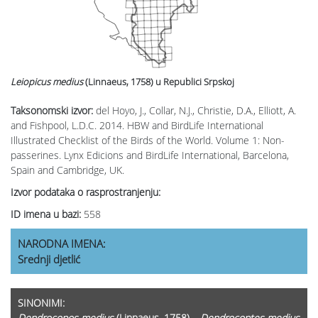
Leiopicus medius
(Linnaeus, 1758)
u Republici Srpskoj
Taksonomski izvor:
del Hoyo, J., Collar, N.J., Christie, D.A., Elliott, A.
and Fishpool, L.D.C. 2014. HBW and BirdLife International
Illustrated Checklist of the Birds of the World. Volume 1: Non-
passerines. Lynx Edicions and BirdLife International, Barcelona,
Spain and Cambridge, UK.
Izvor podataka o rasprostranjenju:
ID imena u bazi:
558
NARODNA IMENA:
Srednji djetlić
SINONIMI:
Dendrocopos medius
(Linnaeus, 1758) ,
Dendrocoptes medius