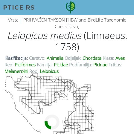
PTICE RS
Vrsta
|
PRIHVAĆEN TAKSON [HBW and BirdLife Taxonomic
Checklist v5]
Leiopicus medius
(Linnaeus,
1758)
Klasifikacija:
Carstvo:
Animalia
Odjeljak:
Chordata
Klasa:
Aves
Red:
Piciformes
Familija:
Picidae
Podfamilija:
Picinae
Tribus:
Melanerpini
Rod:
Leiopicus