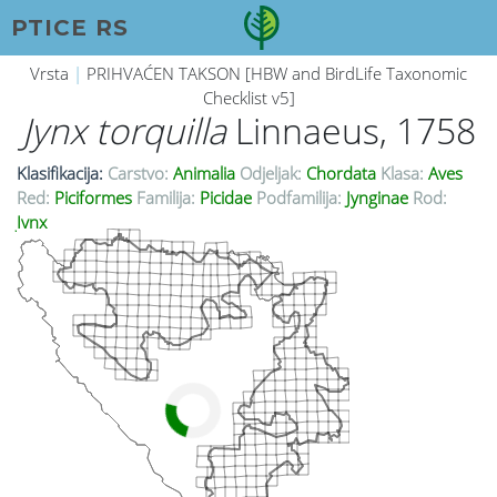
PTICE RS
Vrsta
|
PRIHVAĆEN TAKSON [HBW and BirdLife Taxonomic
Checklist v5]
Jynx torquilla
Linnaeus, 1758
Klasifikacija:
Carstvo:
Animalia
Odjeljak:
Chordata
Klasa:
Aves
Red:
Piciformes
Familija:
Picidae
Podfamilija:
Jynginae
Rod:
Jynx