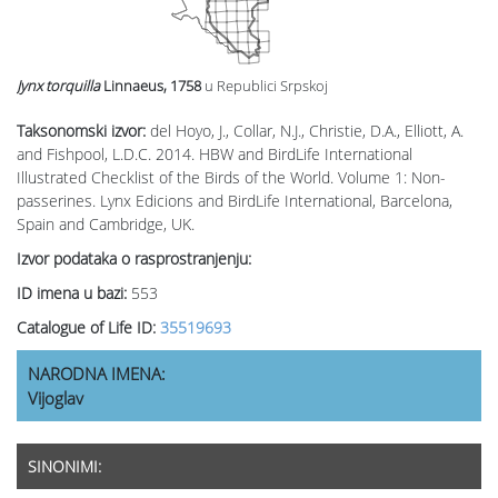
Jynx torquilla
Linnaeus, 1758
u Republici Srpskoj
Taksonomski izvor:
del Hoyo, J., Collar, N.J., Christie, D.A., Elliott, A.
and Fishpool, L.D.C. 2014. HBW and BirdLife International
Illustrated Checklist of the Birds of the World. Volume 1: Non-
passerines. Lynx Edicions and BirdLife International, Barcelona,
Spain and Cambridge, UK.
Izvor podataka o rasprostranjenju:
ID imena u bazi:
553
Catalogue of Life ID:
35519693
NARODNA IMENA:
Vijoglav
SINONIMI: