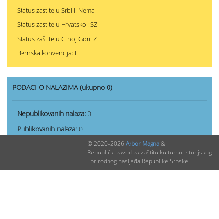
Status zaštite u Srbiji: Nema
Status zaštite u Hrvatskoj: SZ
Status zaštite u Crnoj Gori: Z
Bernska konvencija: II
PODACI O NALAZIMA (ukupno 0)
Nepublikovanih nalaza:
0
Publikovanih nalaza:
0
© 2020–2026
Arbor Magna
&
Republički zavod za zaštitu kulturno-istorijskog
i prirodnog nasljeđa Republike Srpske