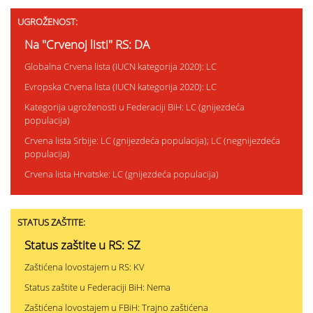
UGROŽENOST:
Na "Crvenoj listi" RS: DA
Globalna Crvena lista (IUCN kategorija 2020): LC
Evropska Crvena lista (IUCN kategorija 2020): LC
Kategorija ugroženosti u Federaciji BiH: LC (gnijezdeća
populacija)
Crvena lista Srbije: LC (gnijezdeća populacija); LC (negnijezdeća
populacija)
Crvena lista Hrvatske: LC (gnijezdeća populacija)
STATUS ZAŠTITE:
Status zaštite u RS: SZ
Zaštićena lovostajem u RS: KV
Status zaštite u Federaciji BiH: Nema
Zaštićena lovostajem u FBiH: Trajno zaštićena