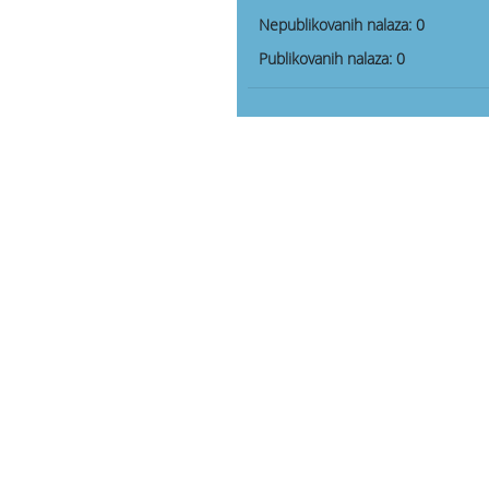
Nepublikovanih nalaza:
0
Publikovanih nalaza:
0