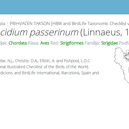
sta
|
PRIHVAĆEN TAKSON [HBW and BirdLife Taxonomic Checklist 
cidium passerinum
(Linnaeus, 
ljak:
Chordata
Klasa:
Aves
Red:
Strigiformes
Familija:
Strigidae
Podfa
lar, N.J., Christie, D.A., Elliott, A. and Fishpool, L.D.C.
al Illustrated Checklist of the Birds of the World.
icions and BirdLife International, Barcelona, Spain and