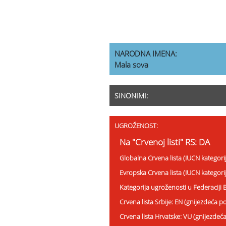
NARODNA IMENA:
Mala sova
SINONIMI:
UGROŽENOST:
Na "Crvenoj listi" RS: DA
Globalna Crvena lista (IUCN kategori
Evropska Crvena lista (IUCN kategori
Kategorija ugroženosti u Federaciji 
Crvena lista Srbije: EN (gnijezdeća p
Crvena lista Hrvatske: VU (gnijezdeć