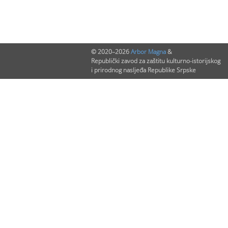
© 2020–2026
Arbor Magna
&
Republički zavod za zaštitu kulturno-istorijskog
i prirodnog nasljeđa Republike Srpske