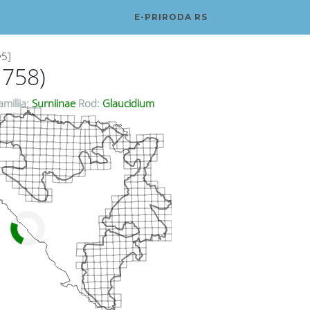
E-PRIRODA RS
v5]
1758)
milija:
Surniinae
Rod:
Glaucidium