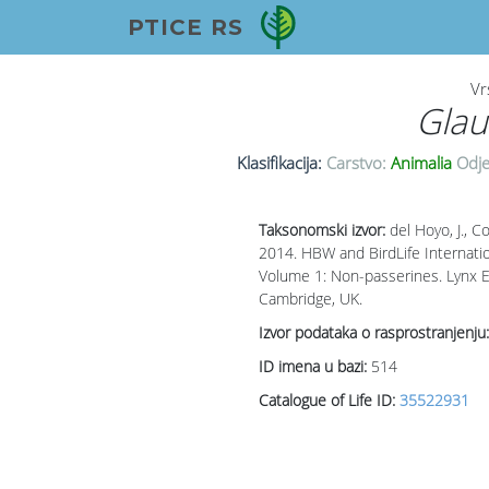
PTICE RS
Vr
Glau
Klasifikacija:
Carstvo:
Animalia
Odje
Taksonomski izvor:
del Hoyo, J., Col
2014. HBW and BirdLife Internation
Volume 1: Non-passerines. Lynx Ed
Cambridge, UK.
Izvor podataka o rasprostranjenju:
ID imena u bazi:
514
Catalogue of Life ID:
35522931