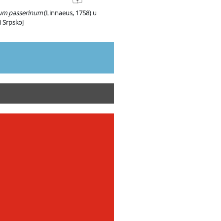
ium passerinum
(Linnaeus, 1758)
u
i Srpskoj