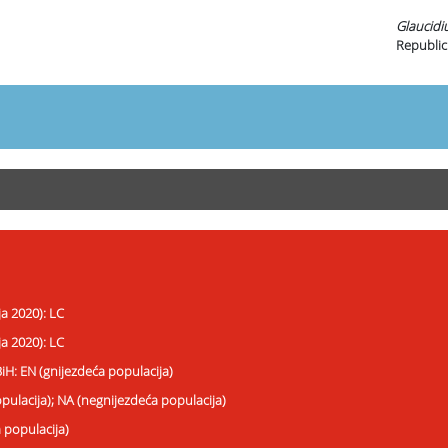
Glaucid
Republic
ja 2020): LC
ja 2020): LC
BiH: EN (gnijezdeća populacija)
opulacija); NA (negnijezdeća populacija)
a populacija)